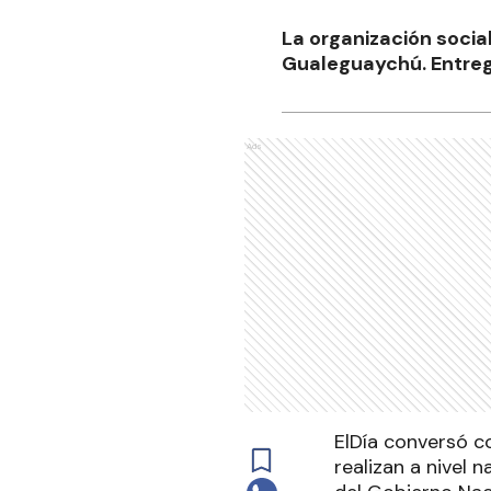
La organización social
Gualeguaychú. Entrega
Ads
ElDía conversó c
realizan a nivel n