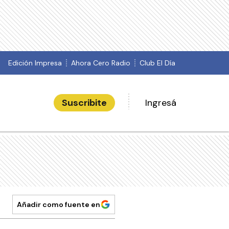
Edición Impresa
Ahora Cero Radio
Club El Día
Suscribite
Ingresá
Añadir como fuente en