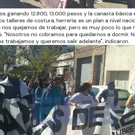
s ganando 12.800, 13.000 pesos y la canasta básica e
talleres de costura, herrería; es un plan a nivel nac
o nos quejamos de trabajar, pero es muy poco lo que 
es. "Nosotros no cobramos para quedarnos a dormir. 
s trabajamos y queremos salir adelante", indicaron.