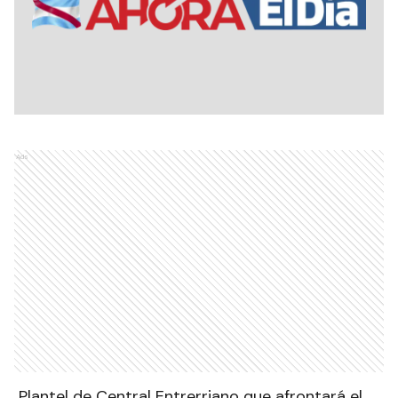
Ads
Plantel de Central Entrerriano que afrontará el