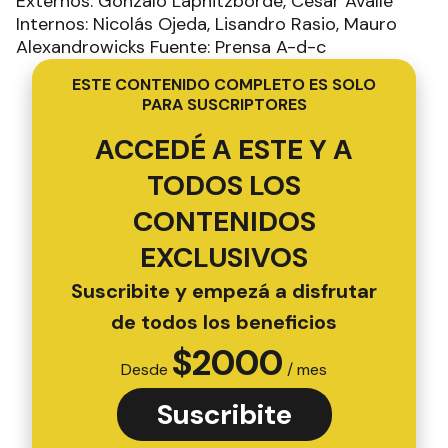
Externos: Gonzalo Laphitzborde, César Avalle
Internos: Nicolás Ojeda, Lisandro Rasio, Mauro
Alexandrowicks Fuente: Prensa A-d-c
ESTE CONTENIDO COMPLETO ES SOLO
PARA SUSCRIPTORES
ACCEDÉ A ESTE Y A
TODOS LOS
CONTENIDOS
EXCLUSIVOS
Suscribite y empezá a disfrutar
de todos los beneficios
$
2000
Desde
/ mes
Suscribite