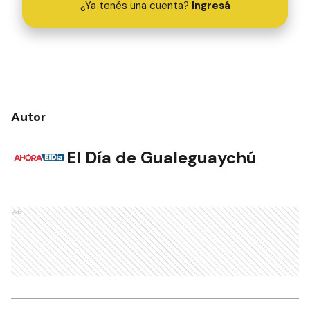
¿Ya tenés una cuenta?
Ingresá
Autor
El Día de Gualeguaychú
Ads