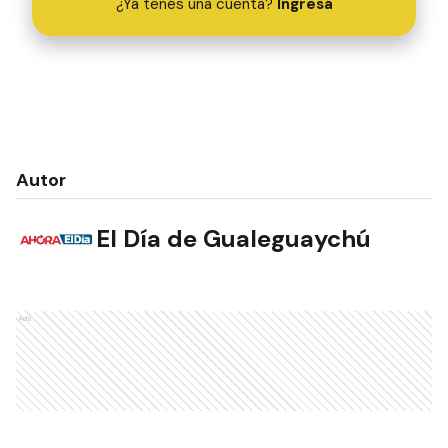
¿Ya tenés una cuenta?
Ingresá
Autor
El Día de Gualeguaychú
Ads