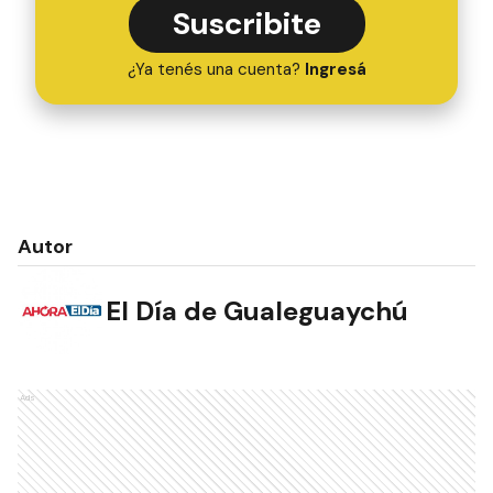
Suscribite
¿Ya tenés una cuenta?
Ingresá
Autor
El Día de Gualeguaychú
Ads