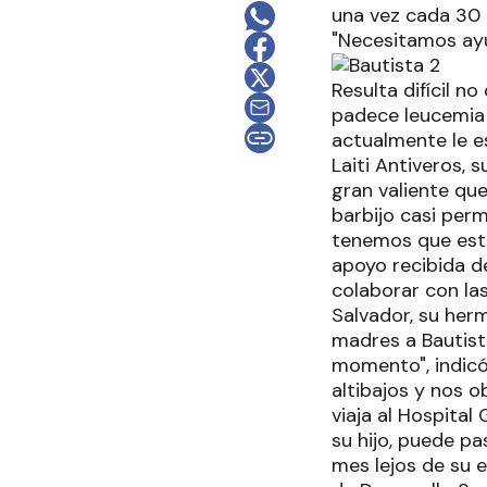
una vez cada 30 d
"Necesitamos ayu
Resulta difícil n
padece leucemia 
actualmente le e
Laiti Antiveros,
gran valiente que
barbijo casi per
tenemos que esta
apoyo recibida d
colaborar con la
Salvador, su her
madres a Bautista
momento", indicó
altibajos y nos o
viaja al Hospita
su hijo, puede pa
mes lejos de su e