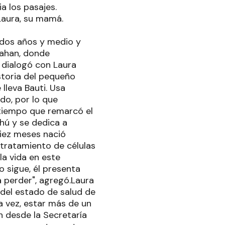
ia los pasajes.
Laura, su mamá.
s dos años y medio y
rahan, donde
 dialogó con Laura
storia del pequeño
lleva Bauti. Usa
do, por lo que
 tiempo que remarcó el
hú y se dedica a
diez meses nació
 tratamiento de células
la vida en este
 sigue, él presenta
a perder", agregó.Laura
 del estado de salud de
a vez, estar más de un
on desde la Secretaría