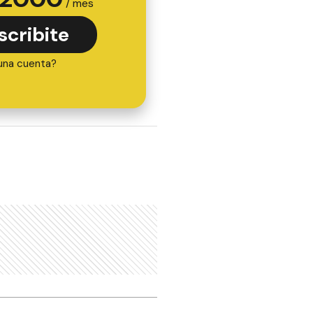
/ mes
scribite
una cuenta?