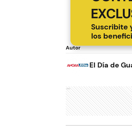
EXCLU
Suscribite 
los benefic
Autor
El Día de G
Ads