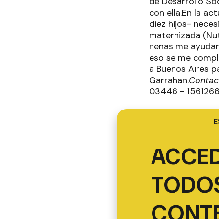
de Desarrollo So
con ella.En la ac
diez hijos- neces
maternizada (Nutr
nenas me ayudan
eso se me compli
a Buenos Aires p
Garrahan.
Contac
03446 - 15612669
E
ACCED
TODOS
CONT