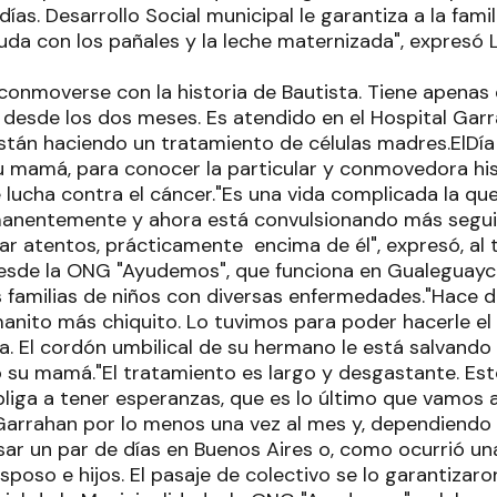
ías. Desarrollo Social municipal le garantiza a la famil
da con los pañales y la leche maternizada", expresó 
o conmoverse con la historia de Bautista. Tiene apena
desde los dos meses. Es atendido en el Hospital Gar
stán haciendo un tratamiento de células madres.ElDía
 su mamá, para conocer la particular y conmovedora hi
 lucha contra el cáncer."Es una vida complicada la que 
manentemente y ahora está convulsionando más segui
r atentos, prácticamente encima de él", expresó, al
esde la ONG "Ayudemos", que funciona en Gualeguayc
s familias de niños con diversas enfermedades."Hace 
manito más chiquito. Lo tuvimos para poder hacerle el
. El cordón umbilical de su hermano le está salvando 
 su mamá."El tratamiento es largo y desgastante. Esto
bliga a tener esperanzas, que es lo último que vamos 
l Garrahan por lo menos una vez al mes y, dependiendo
sar un par de días en Buenos Aires o, como ocurrió un
sposo e hijos. El pasaje de colectivo se lo garantizar