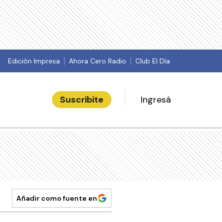
Edición Impresa
Ahora Cero Radio
Club El Día
Suscribite
Ingresá
Añadir como fuente en