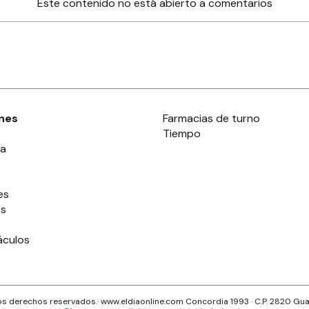
Este contenido no está abierto a comentarios
nes
Farmacias de turno
Tiempo
ia
es
es
áculos
s derechos reservados.· www.
eldiaonline.com
Concordia 1993
· C.P.
2820
Gua