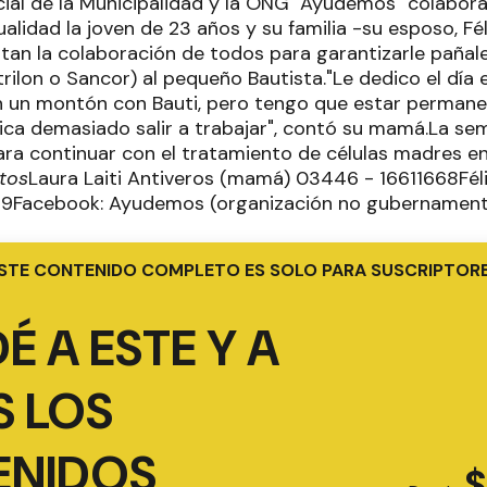
cial de la Municipalidad y la ONG "Ayudemos" colab
tualidad la joven de 23 años y su familia -su esposo, Fé
itan la colaboración de todos para garantizarle pañal
ilon o Sancor) al pequeño Bautista."Le dedico el día e
 un montón con Bauti, pero tengo que estar permane
ca demasiado salir a trabajar", contó su mamá.La sem
ara continuar con el tratamiento de células madres en
tos
Laura Laiti Antiveros (mamá) 03446 - 16611668Fél
Facebook: Ayudemos (organización no gubernamental 
STE CONTENIDO COMPLETO ES SOLO PARA SUSCRIPTOR
É A ESTE Y A
 LOS
ENIDOS
$