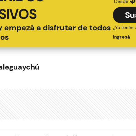
Desde
SIVOS
Su
y empezá a disfrutar de todos
¿Ya tenés 
ios
Ingresá
ualeguaychú