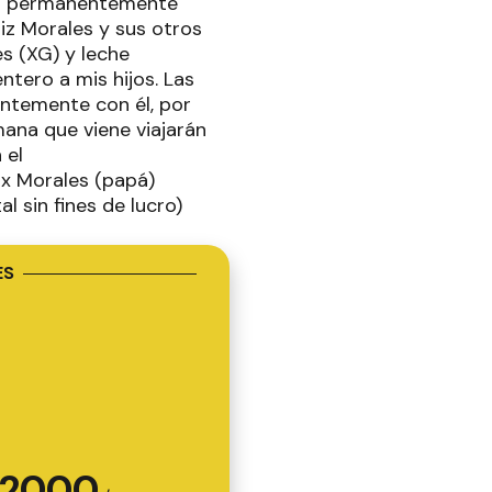
ora permanentemente
liz Morales y sus otros
es (XG) y leche
ntero a mis hijos. Las
ntemente con él, por
ana que viene viajarán
 el
ix Morales (papá)
sin fines de lucro)
ES
2000