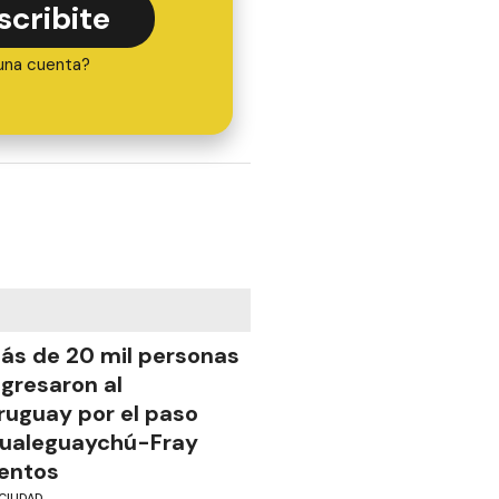
scribite
una cuenta?
ás de 20 mil personas
ngresaron al
ruguay por el paso
ualeguaychú-Fray
entos
CIUDAD