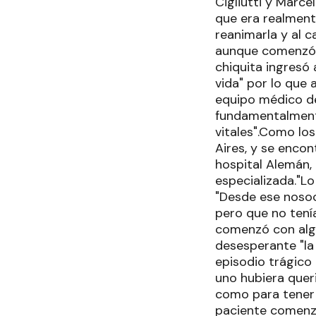
Cigliutti y Marce
que era realment
reanimarla y al c
aunque comenzó a
chiquita ingresó 
vida" por lo que 
equipo médico de
fundamentalment
vitales".Como lo
Aires, y se enco
hospital Alemán,
especializada."Lo
"Desde ese nosoc
pero que no tenía
comenzó con algu
desesperante "la 
episodio trágico
uno hubiera queri
como para tener 
paciente comenzó