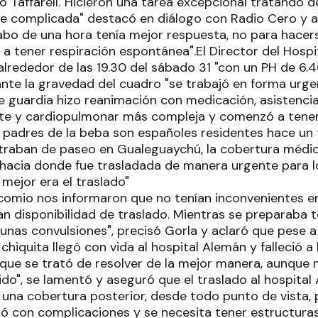
lo Taffarell."Hicieron una tarea excepcional tratando d
e complicada" destacó en diálogo con Radio Cero y a
abo de una hora tenía mejor respuesta, no para hacers
 tener respiración espontánea".El Director del Hospit
alrededor de las 19.30 del sábado 31 "con un PH de 6.
ante la gravedad del cuadro "se trabajó en forma urgen
 guardia hizo reanimación con medicación, asistencia
e y cardiopulmonar más compleja y comenzó a tener
s padres de la beba son españoles residentes hace u
ntraban de paseo en Gualeguaychú, la cobertura médica
 hacia donde fue trasladada de manera urgente para l
 mejor era el traslado"
omio nos informaron que no tenían inconvenientes en 
n disponibilidad de traslado. Mientras se preparaba to
nas convulsiones", precisó Gorla y aclaró que pese a
chiquita llegó con vida al hospital Alemán y falleció a 
 que se trató de resolver de la mejor manera, aunque 
do", se lamentó y aseguró que el traslado al hospital
una cobertura posterior, desde todo punto de vista, 
 con complicaciones y se necesita tener estructuras