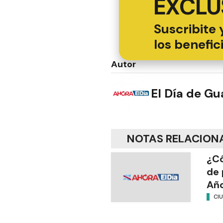
EXCLU
Suscribite 
los benefic
Autor
El Día de G
NOTAS RELACION
¿Có
de 
Añ
CI