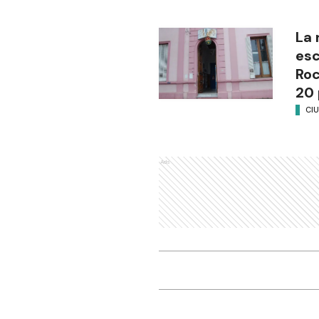
La 
esc
Ro
20 
CI
Ads