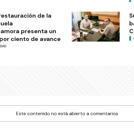
restauración de la
S
uela
b
camora presenta un
C
por ciento de avance
UDAD
Este contenido no está abierto a comentarios