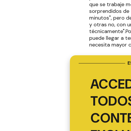
que se trabaje m
sorprendidos de 
minutos", pero d
y otras no, con 
técnicamente".Por
puede llegar a t
necesita mayor c
E
ACCED
TODOS
CONT