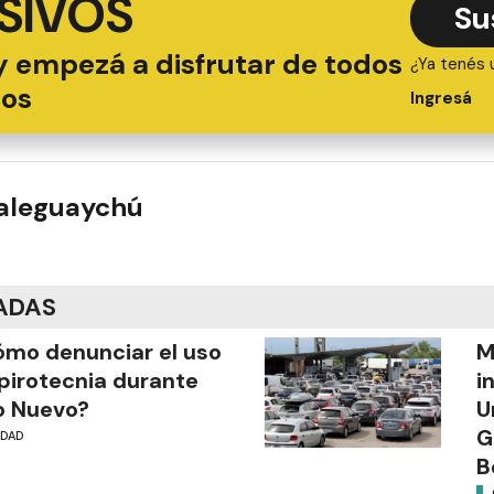
SIVOS
Su
y empezá a disfrutar de todos
¿Ya tenés 
ios
Ingresá
ualeguaychú
ADAS
mo denunciar el uso
M
pirotecnia durante
i
o Nuevo?
U
G
UDAD
B