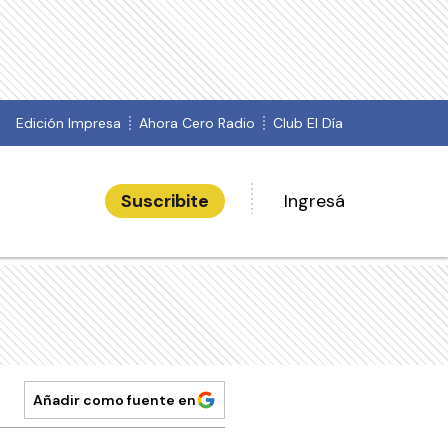
Edición Impresa
Ahora Cero Radio
Club El Día
Suscribite
Ingresá
Añadir como fuente en