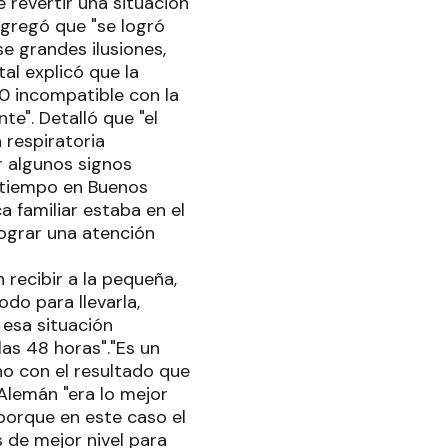
e revertir una situación
gregó que "se logró
e grandes ilusiones,
al explicó que la
40 incompatible con la
te". Detalló que "el
 respiratoria
 algunos signos
n tiempo en Buenos
 familiar estaba en el
ograr una atención
recibir a la pequeña,
do para llevarla,
 esa situación
las 48 horas"."Es un
no con el resultado que
 Alemán "era lo mejor
porque en este caso el
 de mejor nivel para