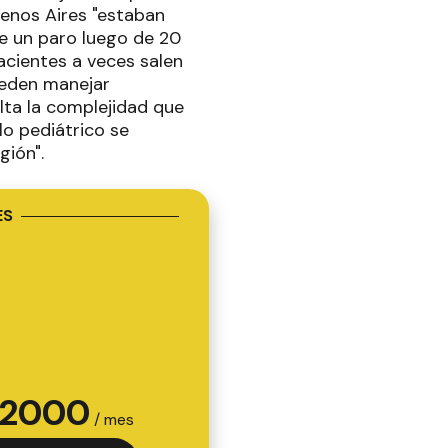
enos Aires "estaban
de un paro luego de 20
acientes a veces salen
ueden manejar
alta la complejidad que
lo pediátrico se
gión".
ES
2000
/ mes