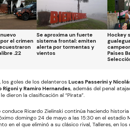
n nuevo
Se aproxima un fuerte
Hockey s
por el crimen
sistema frontal: emiten
gualegu
secuestraron
alerta por tormentas y
campeon
libre .22
vientos
Países B
Selecció
, los goles de los delanteros
Lucas Passerini y Nicol
o Rigoni y Ramiro Hernandes
, además del penal ataja
, le dieron la clasificación al “Pirata”.
e conduce Ricardo Zielinski continúa haciendo historia 
l próximo domingo 24 de mayo a las 15:30 en el estadio
o en el que eliminó a su clásico rival, Talleres, en los 