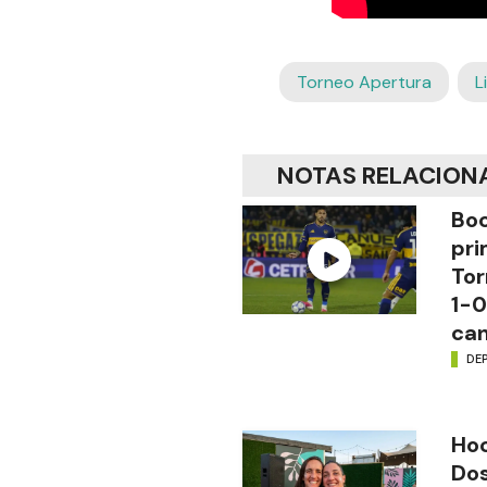
Torneo Apertura
L
NOTAS RELACION
Boc
pri
Tor
1-0
ca
DE
Hoc
Do