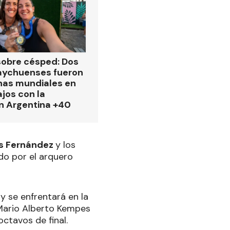
obre césped: Dos
aychuenses fueron
as mundiales en
ajos con la
n Argentina +40
ás Fernández
y los
do por el arquero
y se enfrentará en la
 Mario Alberto Kempes
octavos de final.