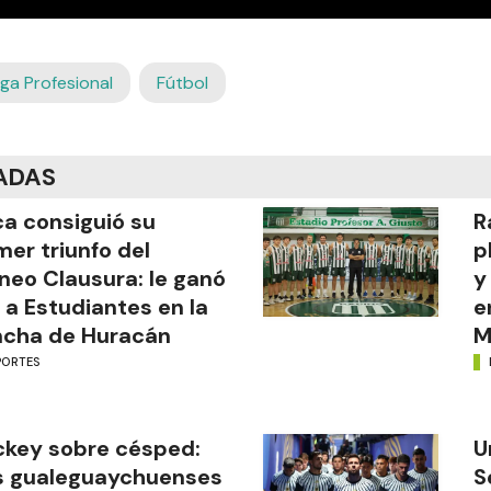
iga Profesional
Fútbol
ADAS
a consiguió su
R
mer triunfo del
p
neo Clausura: le ganó
y
 a Estudiantes en la
e
ncha de Huracán
M
PORTES
key sobre césped:
U
s gualeguaychuenses
S