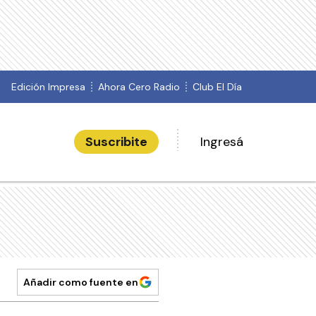
Edición Impresa
Ahora Cero Radio
Club El Día
Suscribite
Ingresá
Añadir como fuente en