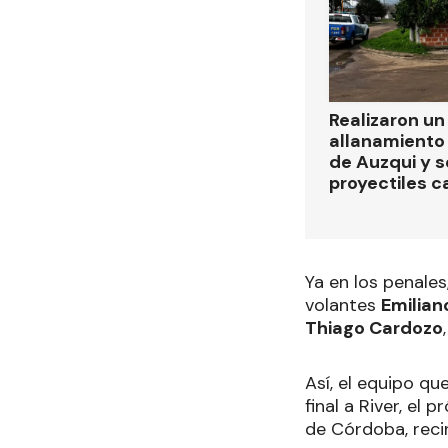
Realizaron u
allanamiento 
de Auzqui y 
proyectiles ca
Ya en los penales
volantes
Emilian
Thiago Cardozo
Así, el equipo qu
final a River, e
de Córdoba, recint