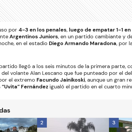
uso por
4-3 en los penales
,
luego de empatar 1-1 en
ante
Argentinos Juniors
, en un partido cambiante y de
noche, en el estadio
Diego Armando Maradona
, por 
 partido llegó a los seis minutos de la primera parte, 
 del volante Alan Lescano que fue punteado por el de
por el extremo
Facundo Jainikoski
, aunque un gran r
 “Uvita” Fernández
igualó el partido en el cuarto mi
ídas
2
3