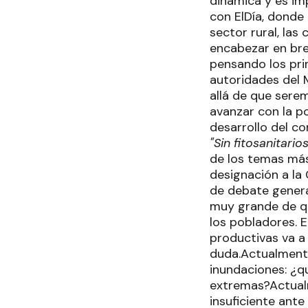
dinámica y es im
con ElDía, donde
sector rural, la
encabezar en bre
pensando los pri
autoridades del 
allá de que sere
avanzar con la po
desarrollo del co
"Sin fitosanitari
de los temas más
designación a la
de debate general
muy grande de qu
los pobladores. 
productivas va a
duda.Actualmente
inundaciones: ¿q
extremas?Actualm
insuficiente ant