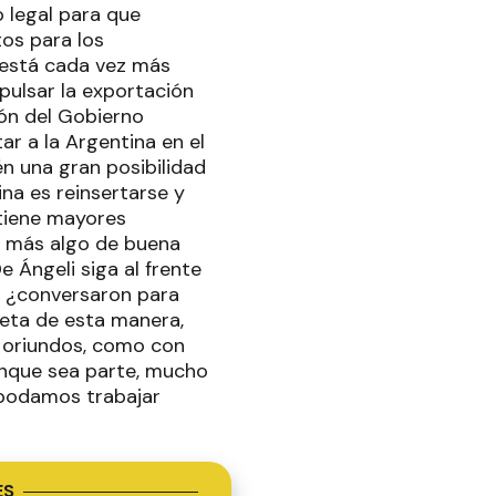
 legal para que
os para los
a está cada vez más
mpulsar la exportación
ón del Gobierno
r a la Argentina en el
n una gran posibilidad
na es reinsertarse y
tiene mayores
le más algo de buena
 Ángeli siga al frente
: ¿conversaron para
eta de esta manera,
 oriundos, como con
unque sea parte, mucho
 podamos trabajar
ES