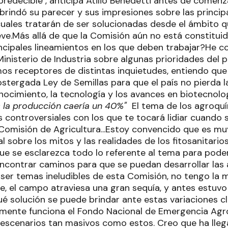
predecible", anticipa Atilio Benedetti antes de comen
 brindó su parecer y sus impresiones sobre las princip
s cuales tratarán de ser solucionadas desde el ámbito 
ve.Más allá de que la Comisión aún no está constituid
ncipales lineamientos en los que deben trabajar?He 
Ministerio de Industria sobre algunas prioridades del 
mos receptores de distintas inquietudes, entiendo que
stergada Ley de Semillas para que el país no pierda la
nocimiento, la tecnología y los avances en biotecnolo
os la producción caería un 40%"
El tema de los agroquí
 controversiales con los que te tocará lidiar cuando 
 Comisión de Agricultura...Estoy convencido que es m
 sobre los mitos y las realidades de los fitosanitari
e se esclarezca todo lo referente al tema para poder
Encontrar caminos para que se puedan desarrollar las 
 ser temas ineludibles de esta Comisión, no tengo la 
, el campo atraviesa una gran sequía, y antes estuvo
ué solución se puede brindar ante estas variaciones 
ente funciona el Fondo Nacional de Emergencia Agro
e escenarios tan masivos como estos. Creo que ha lleg