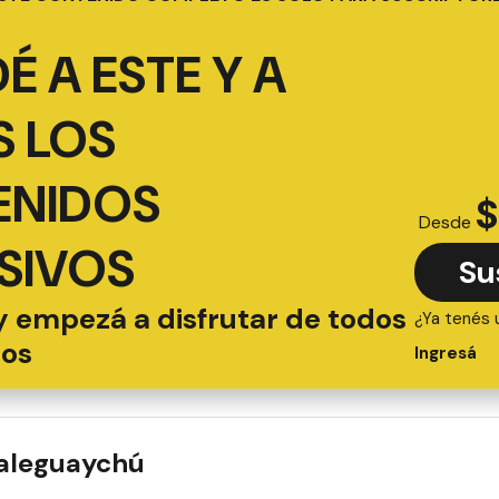
É A ESTE Y A
 LOS
ENIDOS
$
Desde
SIVOS
Su
y empezá a disfrutar de todos
¿Ya tenés 
ios
Ingresá
ualeguaychú