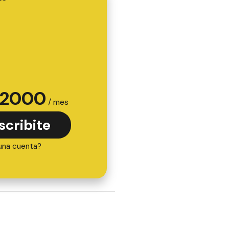
2000
/ mes
scribite
una cuenta?