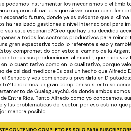
ue podamos instrumentar los mecanismos o el ámbito
arse seguros climáticos que sirvan como complement
un escenario futuro, donde ya es evidente que el clim
s ha realizado gestiones a nivel internacional para i
mo ves este escenario?Creo que hay una decidida acci
pañar a todos los sectores productivos para reinserta
na gran expectativa todo lo referente a eso y tambié
 Estoy comprometido con esto: el camino de la Argenti
 con todas sus producciones al mundo, que cada vez 
en lo cuantitativo como en lo cualitativo, porque va
o de calidad mediocre.Es casi un hecho que Alfredo De
n el Senado y vos comiences a presidirla en Diputados
unto?Tendremos un gran compromiso si esto se concr
partamento de Gualeguaychú, de donde ambos somos
a de Entre Ríos. Tanto Alfredo como yo conocemos, a
te y las problemáticas del sector, por eso estimo que
jor manera posible.
STE CONTENIDO COMPLETO ES SOLO PARA SUSCRIPTOR