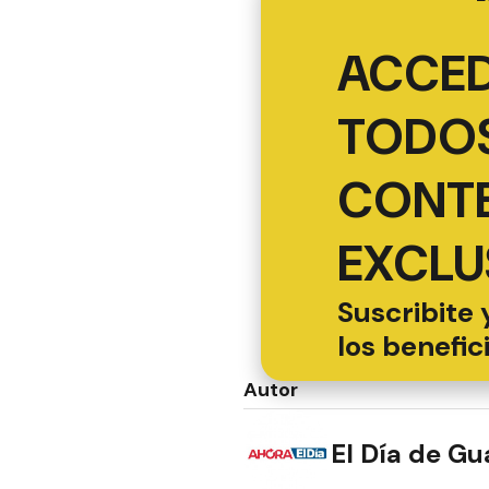
ACCED
TODOS
CONT
EXCLU
Suscribite 
los benefic
Autor
El Día de G