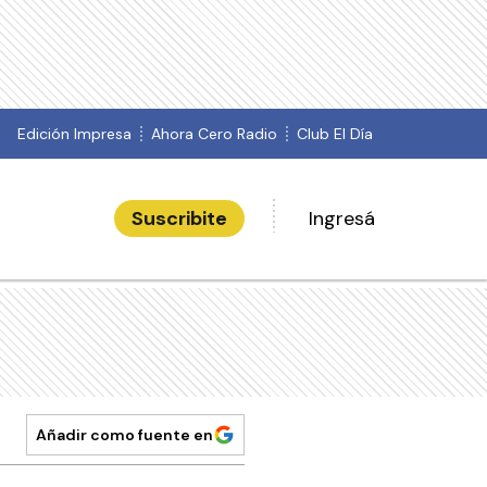
Edición Impresa
Ahora Cero Radio
Club El Día
Suscribite
Ingresá
Añadir como fuente en