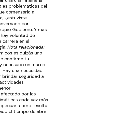
zar una charla amena
ales problemáticas del
que comenzaría a
a, ¿estuviste
conversado con
propio Gobierno. Y más
 hay voluntad de
 carrera en el
gía.
Nota relacionada:
micos es quizás uno
se confirme tu
uy necesario un marco
os. Hay una necesidad
 brindar seguridad a
actividades
menor
 afectado por las
climáticas cada vez más
pecuaria pero resulta
ado el tiempo de abrir