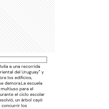
vila a una recorrida
riental del Uruguay" y
e los edificios,
 se demora.La escuela
 multiuso para el
rante el ciclo escolar
esolvió, un árbol cayó
 concurrir los