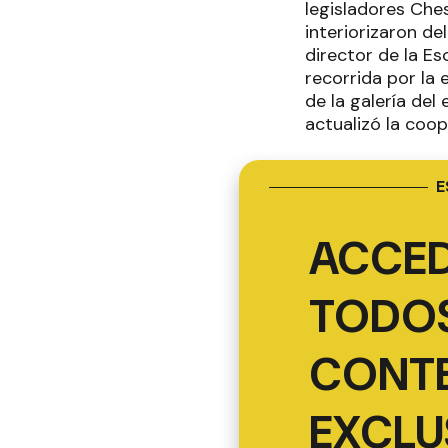
legisladores Ches
interiorizaron de
director de la Es
recorrida por la 
de la galería del
actualizó la coo
E
ACCED
TODOS
CONT
EXCLU