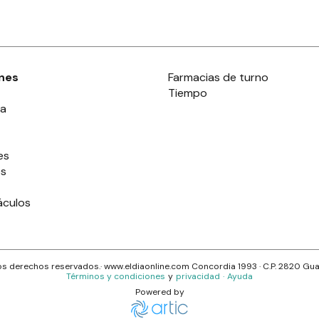
nes
Farmacias de turno
Tiempo
ia
es
es
áculos
s derechos reservados.· www.
eldiaonline.com
Concordia 1993
· C.P.
2820
Gua
Términos y condiciones
y
privacidad
·
Ayuda
Powered by