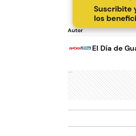
Suscribite 
los benefic
Autor
El Día de G
Ads