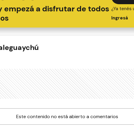
y empezá a disfrutar de todos
¿Ya tenés 
ios
Ingresá
ualeguaychú
Este contenido no está abierto a comentarios