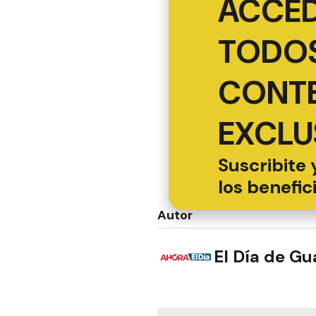
ACCED
TODOS
CONT
EXCLU
Suscribite 
los benefic
Autor
El Día de G