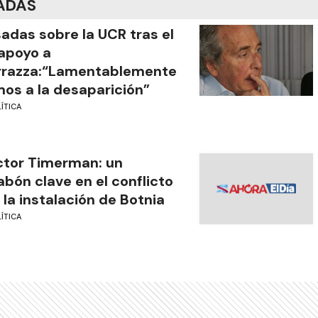
ADAS
adas sobre la UCR tras el
apoyo a
rrazza:“Lamentablemente
os a la desaparición”
ÍTICA
tor Timerman: un
abón clave en el conflicto
 la instalación de Botnia
ÍTICA