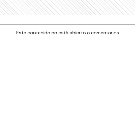
Este contenido no está abierto a comentarios
nes
Farmacias de turno
Tiempo
ia
es
es