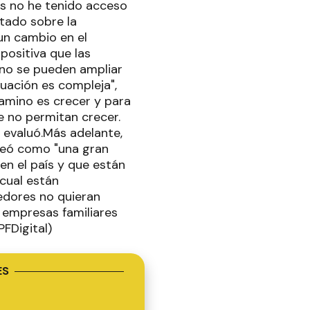
os no he tenido acceso
ltado sobre la
un cambio en el
positiva que las
e no se pueden ampliar
tuación es compleja",
amino es crecer y para
e no permitan crecer.
evaluó.Más adelante,
nteó como "una gran
en el país y que están
 cual están
edores no quieran
 empresas familiares
PFDigital)
ES