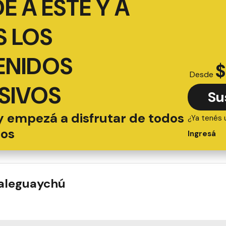
É A ESTE Y A
 LOS
ENIDOS
$
Desde
SIVOS
Su
y empezá a disfrutar de todos
¿Ya tenés 
ios
Ingresá
ualeguaychú