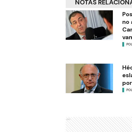
NOTAS RELACION
Pos
no 
Ca
vam
POL
Héc
esl
por
POL
Ads