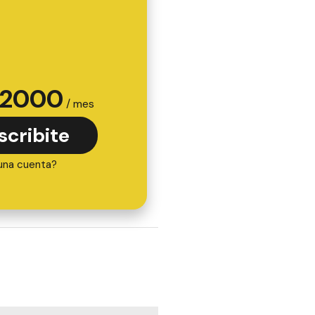
2000
/ mes
scribite
una cuenta?