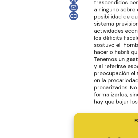
trascendidos per
a ninguno sobre e
posibilidad de q
sistema prevision
actividades econó
los déficits fisc
sostuvo el hombr
hacerlo habrá que
Tenemos un gasto
y al referirse es
preocupación el 
en la precariedad
precarizados. No
formalizarlos, s
hay que bajar los
E