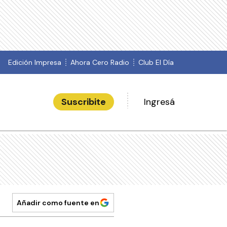
Edición Impresa
Ahora Cero Radio
Club El Día
Suscribite
Ingresá
Añadir como fuente en