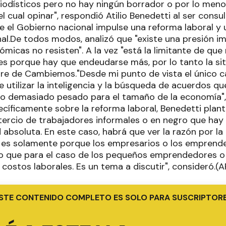
iodísticos pero no hay ningún borrador o por lo men
l cual opinar", respondió Atilio Benedetti al ser consu
ue el Gobierno nacional impulse una reforma laboral y 
al.De todos modos, analizó que "existe una presión im
micas no resisten". A la vez "está la limitante de qu
ales porque hay que endeudarse más, por lo tanto la si
e de Cambiemos."Desde mi punto de vista el único c
 utilizar la inteligencia y la búsqueda de acuerdos qu
 demasiado pesado para el tamaño de la economía", 
pecíficamente sobre la reforma laboral, Benedetti pla
tercio de trabajadores informales o en negro que hay 
 absoluta. En este caso, habrá que ver la razón por la
 es solamente porque los empresarios o los emprend
ino que para el caso de los pequeños emprendedores o
 costos laborales. Es un tema a discutir", consideró.(A
STE CONTENIDO COMPLETO ES SOLO PARA SUSCRIPTOR