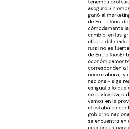
tenemos profesio
aseguró.Sin emba
ganó el marketin
de Entre Ríos, d
cómodamente la L
cambio, en las g
efecto del marke
rural no es fuert
de Entre RíosEntr
económicamente a
corresponden a la
ocurre ahora, y 
nacional- siga r
es igual a lo que
no le alcanza, o
vamos en la prov
él estaba en cont
gobierno nacional
se encuentra en u
económica para q