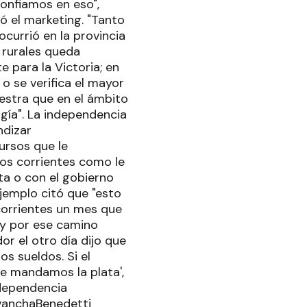
onfiamos en eso",
 el marketing. "Tanto
currió en la provincia
 rurales queda
 para la Victoria; en
o se verifica el mayor
estra que en el ámbito
ogía". La independencia
ndizar
ursos que le
tos corrientes como le
ta o con el gobierno
jemplo citó que "esto
 corrientes un mes que
 y por ese camino
r el otro día dijo que
os sueldos. Si el
 te mandamos la plata',
ndependencia
evanchaBenedetti