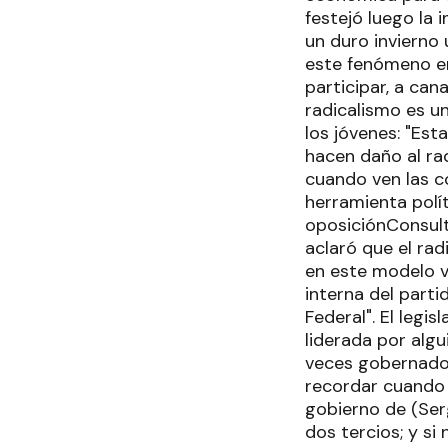
festejó luego la 
un duro invierno
este fenómeno en 
participar, a can
radicalismo es u
los jóvenes: "Es
hacen daño al rad
cuando ven las co
herramienta polít
oposiciónConsult
aclaró que el rad
en este modelo vo
interna del parti
Federal". El legi
liderada por algu
veces gobernador,
recordar cuando B
gobierno de (Serg
dos tercios; y si