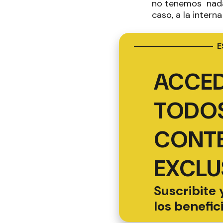
no tenemos nada 
caso, a la interna
E
ACCED
TODOS
CONT
EXCLU
Suscribite 
los benefic