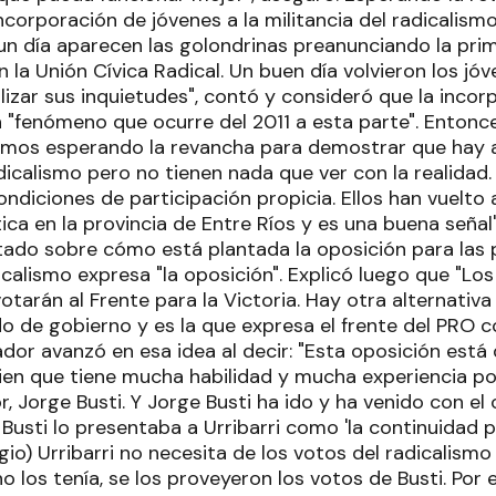
incorporación de jóvenes a la militancia del radicalis
 un día aparecen las golondrinas preanunciando la pri
la Unión Cívica Radical. Un buen día volvieron los jóve
alizar sus inquietudes", contó y consideró que la incor
n "fenómeno que ocurre del 2011 a esta parte". Entonc
tamos esperando la revancha para demostrar que hay 
icalismo pero no tienen nada que ver con la realidad.
ndiciones de participación propicia. Ellos han vuelto 
ica en la provincia de Entre Ríos y es una buena señal
ado sobre cómo está plantada la oposición para las 
icalismo expresa "la oposición". Explicó luego que "L
tarán al Frente para la Victoria. Hay otra alternativa
do de gobierno y es la que expresa el frente del PRO 
slador avanzó en esa idea al decir: "Esta oposición est
ien que tiene mucha habilidad y mucha experiencia polí
 Jorge Busti. Y Jorge Busti ha ido y ha venido con el 
usti lo presentaba a Urribarri como 'la continuidad pos
io) Urribarri no necesita de los votos del radicalismo
 no los tenía, se los proveyeron los votos de Busti. Po