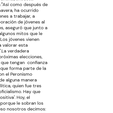
mo."Así como después de
mavera, ha ocurrido
nes a trabajar, a
poración de jóvenes al
es, aseguró que junto a
algunos mitos que le
 Los jóvenes vienen
a valorar esta
".La verdadera
próximas elecciones,
os que tengan confianza
 que forma parte de la
con el Peronismo
á de alguna manera
tica, quien fue tres
oficialismo. Hay que
itiva'. Hoy, el
 porque le sobran los
r eso nosotros decimos: