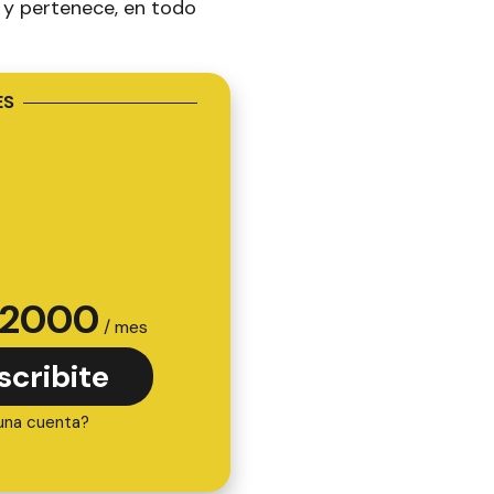
 y pertenece, en todo
ES
2000
/ mes
scribite
una cuenta?