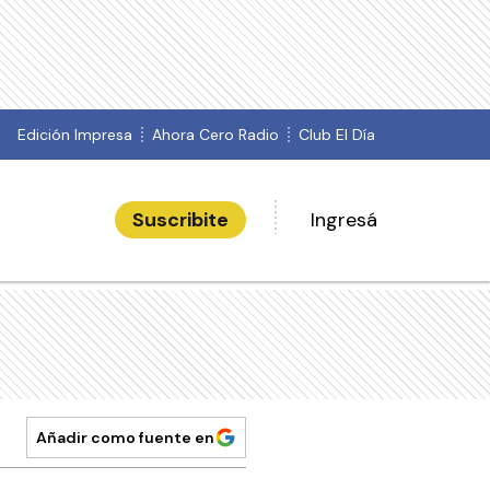
Edición Impresa
Ahora Cero Radio
Club El Día
Suscribite
Ingresá
Añadir como fuente en