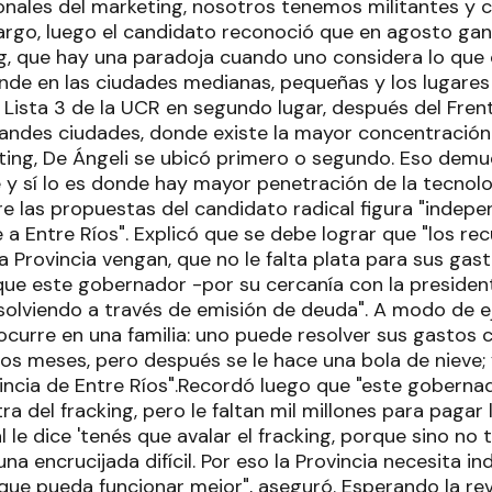
nales del marketing, nosotros tenemos militantes y c
rgo, luego el candidato reconoció que en agosto ganó
g, que hay una paradoja cuando uno considera lo que o
onde en las ciudades medianas, pequeñas y los lugares
ista 3 de la UCR en segundo lugar, después del Frente
randes ciudades, donde existe la mayor concentración 
ting, De Ángeli se ubicó primero o segundo. Eso demu
e y sí lo es donde hay mayor penetración de la tecnol
e las propuestas del candidato radical figura "indepe
 Entre Ríos". Explicó que se debe lograr que "los rec
 Provincia vengan, que no le falta plata para sus gas
que este gobernador -por su cercanía con la presiden
esolviendo a través de emisión de deuda". A modo de e
 ocurre en una familia: uno puede resolver sus gastos
 dos meses, pero después se le hace una bola de nieve;
incia de Entre Ríos".Recordó luego que "este gobernado
ra del fracking, pero le faltan mil millones para pagar l
 le dice 'tenés que avalar el fracking, porque sino no
na encrucijada difícil. Por eso la Provincia necesita i
ue pueda funcionar mejor", aseguró. Esperando la r