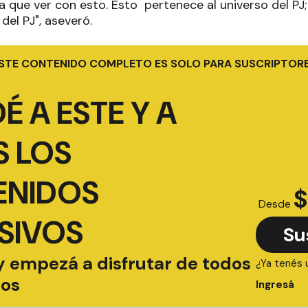
que ver con esto. Esto pertenece al universo del PJ;
 del PJ", aseveró.
STE CONTENIDO COMPLETO ES SOLO PARA SUSCRIPTOR
É A ESTE Y A
 LOS
ENIDOS
$
Desde
SIVOS
Su
y empezá a disfrutar de todos
¿Ya tenés 
ios
Ingresá