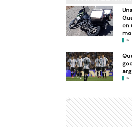
Una
Gua
en 
mot
IN
Qué
goo
arg
IN
Ads