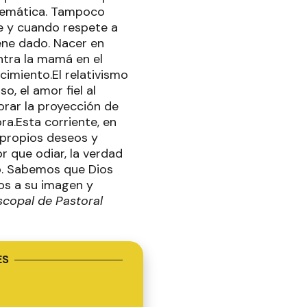
matemática. Tampoco
re y cuando respete a
iene dado. Nacer en
ntra la mamá en el
cimiento.El relativismo
o, el amor fiel al
orar la proyección de
ora.Esta corriente, en
 propios deseos y
 que odiar, la verdad
mo. Sabemos que Dios
os a su imagen y
scopal de Pastoral
ES