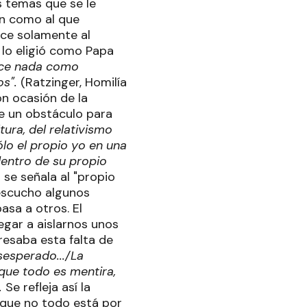
s temas que se le
ón como al que
uce solamente al
 lo eligió como Papa
oce nada como
os".
(Ratzinger, Homilía
n ocasión de la
ue un obstáculo para
tura, del relativismo
lo el propio yo en una
dentro de su propio
se señala al "propio
 escucho algunos
asa a otros. El
legar a aislarnos unos
resaba esta falta de
sesperado.../La
que todo es mentira,
".
Se refleja así la
que no todo está por