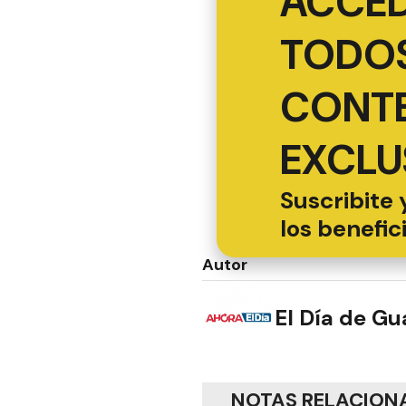
ACCED
TODOS
CONT
EXCLU
Suscribite 
los benefic
Autor
El Día de G
NOTAS RELACION