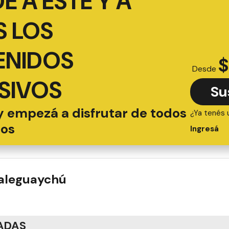
É A ESTE Y A
 LOS
ENIDOS
$
Desde
SIVOS
Su
y empezá a disfrutar de todos
¿Ya tenés 
ios
Ingresá
ualeguaychú
ADAS