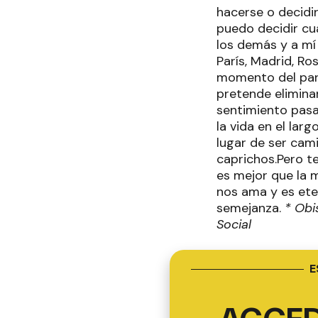
hacerse o decidi
puedo decidir cu
los demás y a mí
París, Madrid, R
momento del parto
pretende eliminar
sentimiento pasaj
la vida en el larg
lugar de ser cam
caprichos.Pero t
es mejor que la m
nos ama y es ete
semejanza.
*
Obi
Social
E