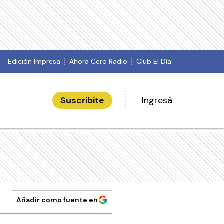
Edición Impresa
Ahora Cero Radio
Club El Día
Suscribite
Ingresá
Añadir como fuente en