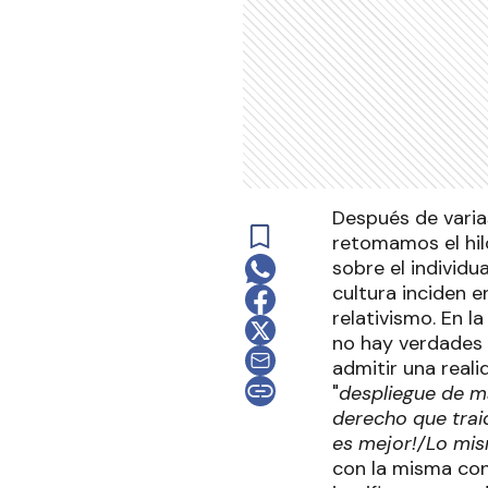
Después de varia
retomamos el hil
sobre el individu
cultura inciden en
relativismo. En l
no hay verdades y
admitir una real
"
despliegue de m
derecho que traid
es mejor!/Lo mis
con la misma co