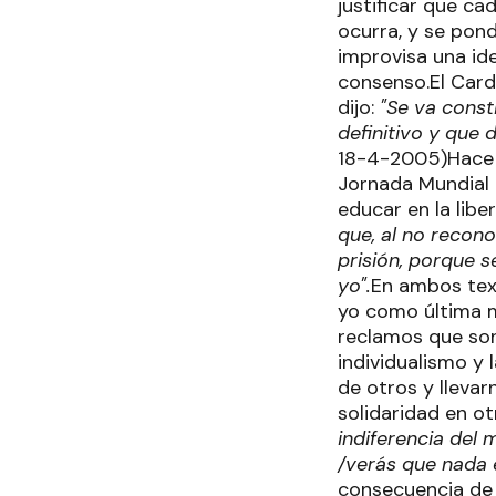
justificar que ca
ocurra, y se pon
improvisa una ide
consenso.El Carde
dijo:
"Se va const
definitivo y que 
18-4-2005)Hace p
Jornada Mundial d
educar en la lib
que, al no recon
prisión, porque 
yo".
En ambos text
yo como última m
reclamos que son 
individualismo y 
de otros y lleva
solidaridad en ot
indiferencia del
/verás que nada es
consecuencia de