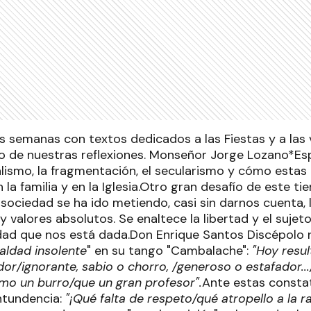
s semanas con textos dedicados a las Fiestas y a las 
o de nuestras reflexiones. Monseñor Jorge Lozano*Esp
alismo, la fragmentación, el secularismo y cómo estas 
 la familia y en la Iglesia.Otro gran desafío de este ti
a sociedad se ha ido metiendo, casi sin darnos cuenta,
 valores absolutos. Se enaltece la libertad y el sujeto
idad que nos está dada.Don Enrique Santos Discépolo r
aldad insolente
" en su tango "Cambalache":
"Hoy resu
or/ignorante, sabio o chorro, /generoso o estafador...
mo un burro/que un gran profesor".
Ante estas consta
ntundencia:
"¡Qué falta de respeto/qué atropello a la ra