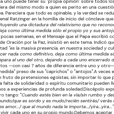
da uno puede tener su "propia opinión" sobre todos lo
dera del mismo modo a quien es perito en una cuesti
a. Pareciera que todo es opinable, y la verdad se red
nal Ratzinger en la homilía de inicio del cónclave que
ituyendo una dictadura del relativismo que no recon
deja como última medida sólo el propio yo y sus antoj
ocas semanas, en el Mensaje que el Papa escribió co
e Oración por la Paz, insistió en este tema. Indicó q
ertad
"es la masiva presencia, en nuestra sociedad y cul
ocer nada como definitivo, deja como última medida só
separa al uno del otro, dejando a cada uno encerrado 
os —con casi 7 años de diferencia entre uno y otro— 
edida" preso de sus "caprichos" o "antojos".A veces
fruto de pretensiones egoístas, sin importar lo que p
la falta de solidaridad o espíritu comunitario pueden l
rnos a experiencias de profunda soledad.Discépolo exp
ro tango: "
Cuando estés bien en la vía/sin rumbo y de
 mundo/que es sordo y es mudo/recién sentirás/ verás 
 amor.../ que al mundo nada le importa.../yira...yira...
 vivir cada uno en su propio mundo.Debemos aceptar 