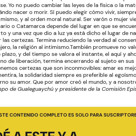
rse. Yo no puedo cambiar las leyes de la física o la 
ándo nacer o morir. Sí puedo elegir cómo vivir, siemp
 mismo, y al orden moral natural. Ser varón o mujer v
osario o Catamarca depende del lugar en que se encue
 y una vez que dio a luz ya está dicho el lugar de na
 las certezas. Termina reduciendo la verdad al consens
ero, la religión al intimismo.También promueve no val
o plazo, y del tiempo se valora el instante, el aquí y ah
ino de liberación, termina encerrando al sujeto en sus
enemos certezas que son inconmovibles: amar es mejor
entira, la solidaridad siempre es preferible al egoís
rno su amor. Que por amor creó el mundo, y a nosotr
spo de Gualeguaychú y presidente de la Comisión Epi
STE CONTENIDO COMPLETO ES SOLO PARA SUSCRIPTOR