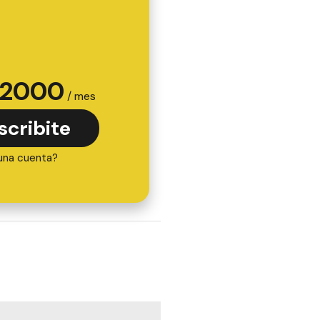
2000
/ mes
scribite
una cuenta?