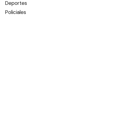
Deportes
Policiales
Política
Espectáculos
Edictos
Farmacias de turno
Tiempo
Otros canales
Facebook
X
Instagram
Contacto