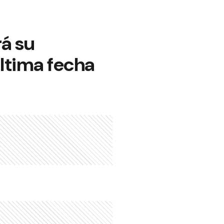
rá su
 última fecha