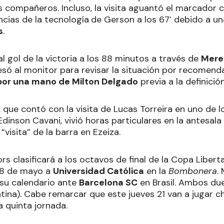
s compañeros. Incluso, la visita aguantó el marcador c
ncias de la tecnología
de Gerson a los 67′ debido a un
s
.
 al gol de la victoria a los 88 minutos a través de
Mere
só al monitor para revisar la situación por recomend
 por una mano de Milton Delgado
previa a la definició
 que contó con la visita de Lucas Torreira en uno de l
dinson Cavani, vivió horas particulares en la antesa
“visita” de la barra en Ezeiza.
rs clasificará a los octavos de final de la Copa Liberta
28 de mayo a
Universidad Católica
en la
Bombonera
.
 su calendario ante
Barcelona SC
en Brasil. Ambos du
tina). Cabe remarcar que este jueves 21 van a jugar c
a quinta jornada.