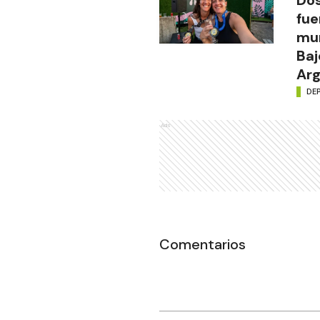
Do
fu
mun
Baj
Arg
DE
Ads
Comentarios