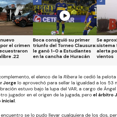
2
3
n nuevo
Boca consiguió su primer
Se aprox
por el crimen
triunfo del Torneo Clausura:
sistema 
secuestraron
le ganó 1-0 a Estudiantes
alerta p
libre .22
en la cancha de Huracán
vientos
complemento, el elenco de la
Ribera
le cedió la pelota
r Jorge
lo aprovechó para sellar la igualdad a los 53 
ebración estuvo bajo la lupa del VAR, a cargo de Ángel
ro jugador en el origen de la jugada, pero
el árbitro
inicial
.
el encuentro se lo pudo llevar cualquiera de los dos, pe