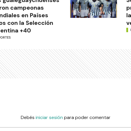
s gualeguaychuenses
S
eron campeonas
p
diales en Países
l
os con la Selección
v
entina +40
PORTES
Debés
iniciar sesión
para poder comentar