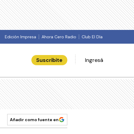
Edición Impresa
Ahora Cero Radio
Club El Día
Suscribite
Ingresá
Añadir como fuente en