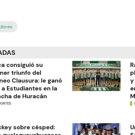
adores
ADAS
a consiguió su
R
mer triunfo del
p
neo Clausura: le ganó
y
 a Estudiantes en la
e
ncha de Huracán
M
PORTES
key sobre césped:
U