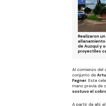
1
Realizaron u
allanamiento 
de Auzqui y 
proyectiles ca
Al comienzo del 
conjunto de
Artu
Fagner
. Esta cel
mano previa de ot
sostuvo el cobro 
A partir de ahí, 