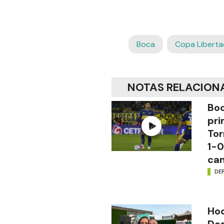
Boca
Copa Libert
NOTAS RELACION
Boc
pri
Tor
1-0
ca
DE
Hoc