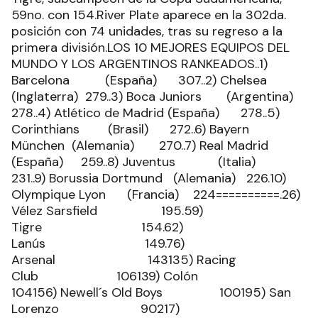
59no. con 154.River Plate aparece en la 302da.
posición con 74 unidades, tras su regreso a la
primera división.LOS 10 MEJORES EQUIPOS DEL
MUNDO Y LOS ARGENTINOS RANKEADOS..1)
Barcelona (España) 307..2) Chelsea
(Inglaterra) 279..3) Boca Juniors (Argentina)
278..4) Atlético de Madrid (España) 278..5)
Corinthians (Brasil) 272..6) Bayern
München (Alemania) 270..7) Real Madrid
(España) 259..8) Juventus (Italia)
231..9) Borussia Dortmund (Alemania) 226.10)
Olympique Lyon (Francia) 224==========.26)
Vélez Sarsfield 195.59)
Tigre 154.62)
Lanús 149.76)
Arsenal 143135) Racing
Club 106139) Colón
104156) Newell´s Old Boys 100195) San
Lorenzo 90217)