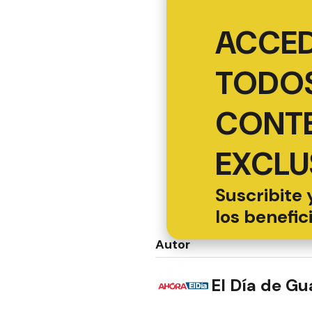
ACCED
TODOS
CONT
EXCLU
Suscribite 
los benefic
Autor
El Día de G