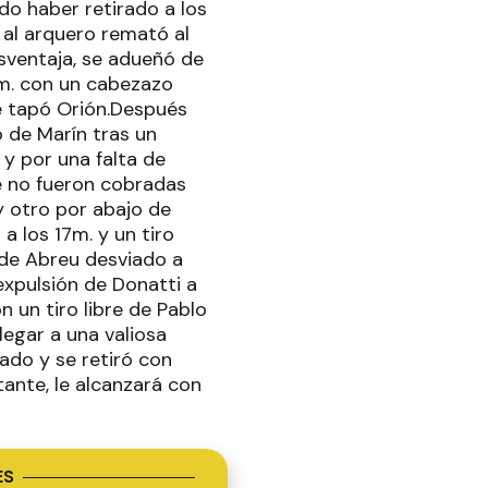
o haber retirado a los
 al arquero remató al
esventaja, se adueñó de
3m. con un cabezazo
e tapó Orión.Después
 de Marín tras un
 y por una falta de
ue no fueron cobradas
y otro por abajo de
a los 17m. y un tiro
 de Abreu desviado a
expulsión de Donatti a
n un tiro libre de Pablo
legar a una valiosa
ado y se retiró con
tante, le alcanzará con
ES