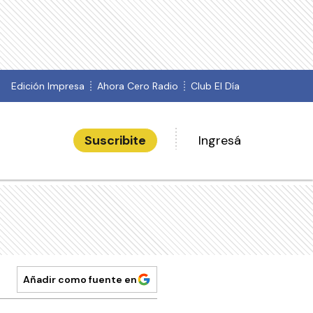
Edición Impresa
Ahora Cero Radio
Club El Día
Suscribite
Ingresá
Añadir como fuente en