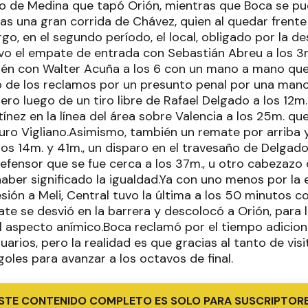
 de Medina que tapó Orión, mientras que Boca se pud
as una gran corrida de Chávez, quien al quedar frente
o, en el segundo período, el local, obligado por la d
uvo el empate de entrada con Sebastián Abreu a los 
ién con Walter Acuña a los 6 con un mano a mano qu
 de los reclamos por un presunto penal por una mano
ero luego de un tiro libre de Rafael Delgado a los 12m.
ínez en la línea del área sobre Valencia a los 25m. q
auro Vigliano.Asimismo, también un remate por arriba 
s 14m. y 41m., un disparo en el travesaño de Delgado 
defensor que se fue cerca a los 37m., u otro cabezazo
aber significado la igualdad.Ya con uno menos por la 
ión a Meli, Central tuvo la última a los 50 minutos co
te se desvió en la barrera y descolocó a Orión, para l
l aspecto anímico.Boca reclamó por el tiempo adicion
uarios, pero la realidad es que gracias al tanto de visi
goles para avanzar a los octavos de final.
STE CONTENIDO COMPLETO ES SOLO PARA SUSCRIPTOR