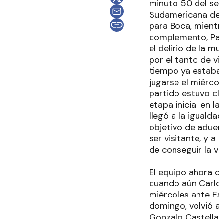
minuto 50 del se
Sudamericana de 
para Boca, mientr
complemento, Pab
el delirio de la
por el tanto de 
tiempo ya estaba
jugarse el miérc
partido estuvo c
etapa inicial en 
llegó a la iguald
objetivo de adue
ser visitante, y
de conseguir la vi
El equipo ahora 
cuando aún Carlos
miércoles ante Es
domingo, volvió 
Gonzalo Castellan