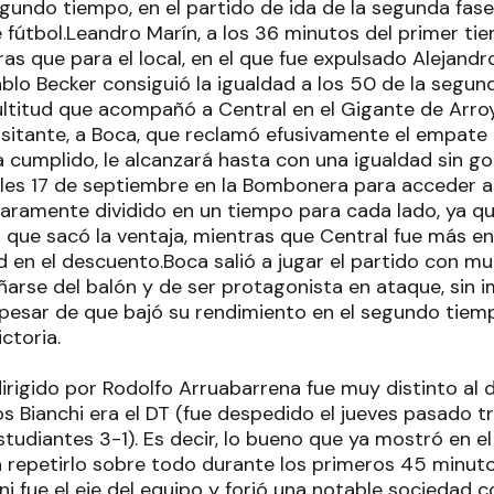
gundo tiempo, en el partido de ida de la segunda fas
fútbol.Leandro Marín, a los 36 minutos del primer ti
as que para el local, en el que fue expulsado Alejandr
lo Becker consiguió la igualdad a los 50 de la segun
 multitud que acompañó a Central en el Gigante de Arr
visitante, a Boca, que reclamó efusivamente el empate 
 cumplido, le alcanzará hasta con una igualdad sin go
oles 17 de septiembre en la Bombonera para acceder a l
laramente dividido en un tiempo para cada lado, ya q
la que sacó la ventaja, mientras que Central fue más 
ad en el descuento.Boca salió a jugar el partido con mu
ñarse del balón y de ser protagonista en ataque, sin i
 a pesar de que bajó su rendimiento en el segundo tie
ctoria.
dirigido por Rodolfo Arruabarrena fue muy distinto al
 Bianchi era el DT (fue despedido el jueves pasado tr
tudiantes 3-1). Es decir, lo bueno que ya mostró en el
a repetirlo sobre todo durante los primeros 45 minuto
i fue el eje del equipo y forjó una notable sociedad c