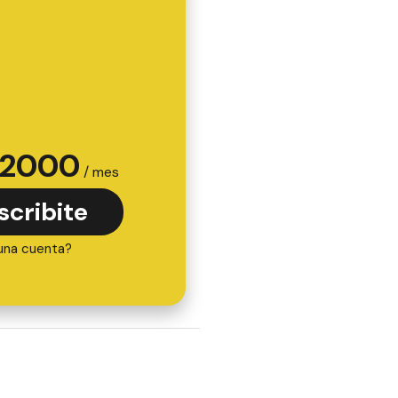
2000
/ mes
scribite
una cuenta?