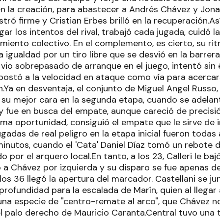
n la creación, para abastecer a Andrés Chávez y Jona
tró firme y Cristian Erbes brilló en la recuperación.Así
ar los intentos del rival, trabajó cada jugada, cuidó 
miento colectivo. En el complemento, es cierto, su ri
a igualdad por un tiro libre que se desvió en la barrera 
 vio sobrepasado de arranque en el juego, intentó sin é
 apostó a la velocidad en ataque como vía para acerca
n.Ya en desventaja, el conjunto de Miguel Angel Russo
 su mejor cara en la segunda etapa, cuando se adelan
 fue en busca del empate, aunque careció de precisión 
tima oportunidad, consiguió el empate que le sirve de 
ugadas de real peligro en la etapa inicial fueron todas
 minutos, cuando el 'Cata' Daniel Díaz tomó un rebote 
 por el arquero local.En tanto, a los 23, Calleri le ba
tó a Chávez por izquierda y su disparo se fue apenas d
s 36 llegó la apertura del marcador. Castellani se jun
rofundidad para la escalada de Marín, quien al llegar a
una especie de "centro-remate al arco", que Chávez n
el palo derecho de Mauricio Caranta.Central tuvo una 