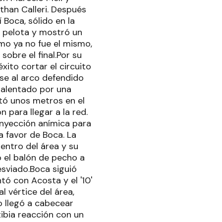
than Calleri. Después
 Boca, sólido en la
la pelota y mostró un
tmo ya no fue el mismo,
sobre el final.Por su
xito cortar el circuito
rse al arco defendido
, alentado por una
tó unos metros en el
para llegar a la red.
inyección anímica para
 a favor de Boca. La
dentro del área y su
jó el balón de pecho a
esviado.Boca siguió
tó con Acosta y el '10'
l vértice del área,
o llegó a cabecear
tibia reacción con un