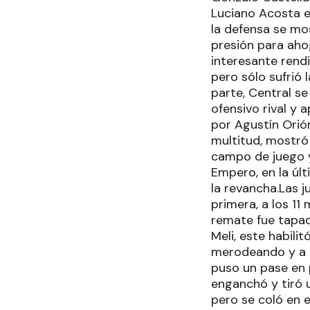
Luciano Acosta e
la defensa se mos
presión para ahog
interesante rendi
pero sólo sufrió l
parte, Central se
ofensivo rival y
por Agustín Orió
multitud, mostró
campo de juego y
Empero, en la úl
la revancha.Las j
primera, a los 11
remate fue tapado
Meli, este habili
merodeando y a lo
puso un pase en p
enganchó y tiró 
pero se coló en 