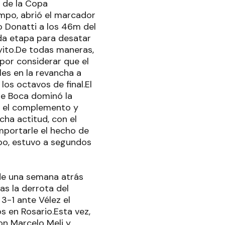
e de la Copa
empo, abrió el marcador
o Donatti a los 46m del
da etapa para desatar
oyito.De todas maneras,
por considerar que el
les en la revancha a
os octavos de final.El
ue Boca dominó la
en el complemento y
cha actitud, con el
mportarle el hecho de
mpo, estuvo a segundos
 de una semana atrás
as la derrota del
 3-1 ante Vélez el
s en Rosario.Esta vez,
on Marcelo Meli y