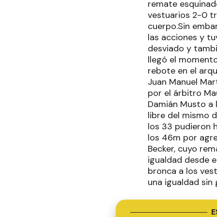
remate esquinado
vestuarios 2-0 tr
cuerpo.Sin embarg
las acciones y t
desviado y tamb
llegó el momento
rebote en el arqu
Juan Manuel Mart
por el árbitro M
Damián Musto a lo
libre del mismo 
los 33 pudieron h
los 46m por agres
Becker, cuyo rema
igualdad desde e
bronca a los vest
una igualdad sin 
E