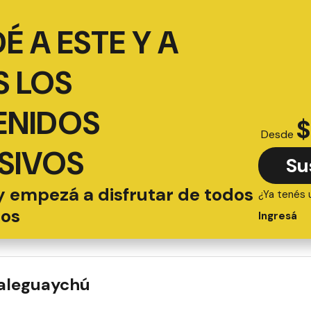
É A ESTE Y A
 LOS
ENIDOS
$
Desde
SIVOS
Su
y empezá a disfrutar de todos
¿Ya tenés 
ios
Ingresá
ualeguaychú