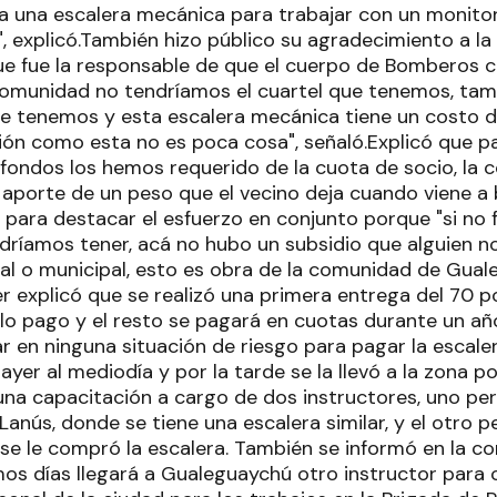
a una escalera mecánica para trabajar con un monitor 
", explicó.También hizo público su agradecimiento a l
e fue la responsable de que el cuerpo de Bomberos 
a comunidad no tendríamos el cuartel que tenemos, t
e tenemos y esta escalera mecánica tiene un costo 
ción como esta no es poca cosa", señaló.Explicó que p
 fondos los hemos requerido de la cuota de socio, la
l aporte de un peso que el vecino deja cuando viene a
 para destacar el esfuerzo en conjunto porque "si no 
odríamos tener, acá no hubo un subsidio que alguien no
cial o municipal, esto es obra de la comunidad de Gua
er explicó que se realizó una primera entrega del 70 po
olo pago y el resto se pagará en cuotas durante un a
 en ninguna situación de riesgo para pagar la escaler
 ayer al mediodía y por la tarde se la llevó a la zona p
 una capacitación a cargo de dos instructores, uno per
nús, donde se tiene una escalera similar, y el otro p
se le compró la escalera. También se informó en la c
mos días llegará a Gualeguaychú otro instructor para 