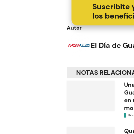
Suscribite 
los benefic
Autor
El Día de G
NOTAS RELACION
Una
Gua
en 
mot
IN
Qué