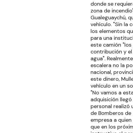
donde se requier
zona de incendio
Gualeguaychú, qu
vehículo. "Sin l
los elementos qu
para una institu
este camión "los
contribución y e
agua". Realmente
escalera no la p
nacional, provin
este dinero, Mull
vehículo en un s
"No vamos a estar
adquisición llegó
personal realizó
de Bomberos de La
empresa a quien 
que en los próxi