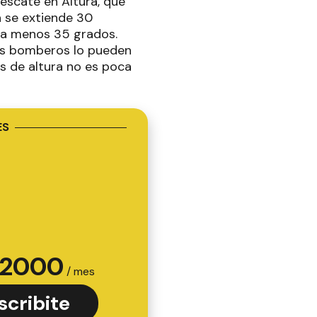
Rescate en Altura, que
a se extiende 30
r a menos 35 grados.
los bomberos lo pueden
s de altura no es poca
ES
2000
/ mes
scribite