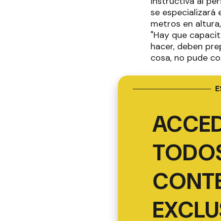
instructiva al pe
se especializará
metros en altura
"Hay que capacit
hacer, deben pre
cosa, no pude cor
E
ACCED
TODOS
CONT
EXCLU