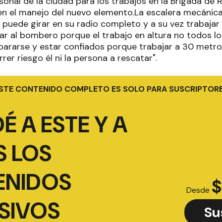
rsonal de la ciudad para los trabajos en la Brigada de 
 en el manejo del nuevo elemento.La escalera mecánic
, puede girar en su radio completo y a su vez trabaja
ar al bombero porque el trabajo en altura no todos 
pararse y estar confiados porque trabajar a 30 metro
rer riesgo él ni la persona a rescatar".
STE CONTENIDO COMPLETO ES SOLO PARA SUSCRIPTOR
É A ESTE Y A
 LOS
ENIDOS
$
Desde
SIVOS
Su