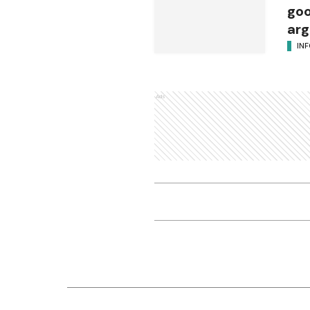
goo
arg
IN
Ads