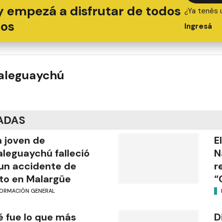
y empezá a disfrutar de todos
¿Ya tenés 
ios
Ingresá
ualeguaychú
ADAS
 joven de
E
leguaychú falleció
N
un accidente de
r
o en Malargüe
“
FORMACIÓN GENERAL
 fue lo que más
D