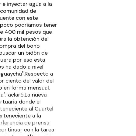
e inyectar agua a la
a comunidad de
cuente con este
ampoco podríamos tener
de 400 mil pesos que
ara la obtención de
 compra del bono
 buscar un bidón de
fuera por eso esta
s ha dado a nivel
leguaychú".Respecto a
r ciento del valor del
ño en forma mensual.
a", aclaró.La nueva
ortuaria donde el
teneciente al Cuartel
erteneciente a la
onferencia de prensa
continuar con la tarea