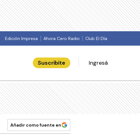
Edición Impresa
Ahora Cero Radio
Club El Día
Suscribite
Ingresá
Añadir como fuente en