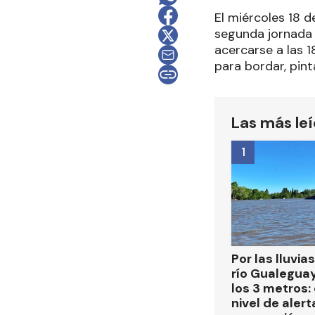
El miércoles 18 
segunda jornada 
acercarse a las 1
para bordar, pinta
Las más le
1
Por las lluvias
río Gualegua
los 3 metros: 
nivel de alert