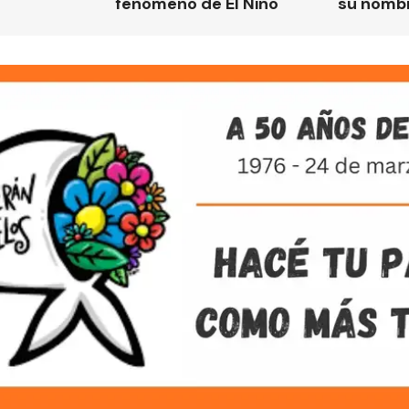
fenómeno de El Niño
su nomb