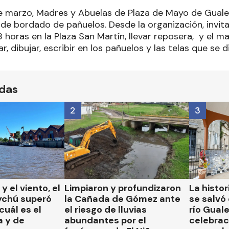
de marzo, Madres y Abuelas de Plaza de Mayo de Guale
de bordado de pañuelos. Desde la organización, invita
8 horas en la Plaza San Martín, llevar reposera, y el ma
r, dibujar, escribir en los pañuelos y las telas que se dis
ídas
2
3
 y el viento, el
Limpiaron y profundizaron
La histor
ychú superó
la Cañada de Gómez ante
se salvó 
cuál es el
el riesgo de lluvias
río Gual
a y de
abundantes por el
celebrac