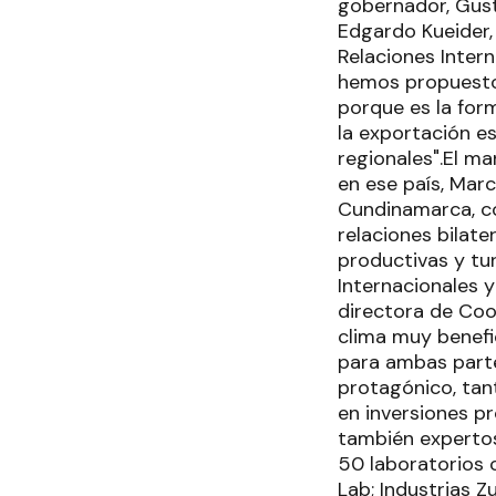
gobernador, Gust
Edgardo Kueider, 
Relaciones Intern
hemos propuesto
porque es la for
la exportación e
regionales".El m
en ese país, Marc
Cundinamarca, co
relaciones bilat
productivas y tu
Internacionales y
directora de Coo
clima muy benefi
para ambas part
protagónico, tan
en inversiones pr
también expertos
50 laboratorios 
Lab; Industrias Z