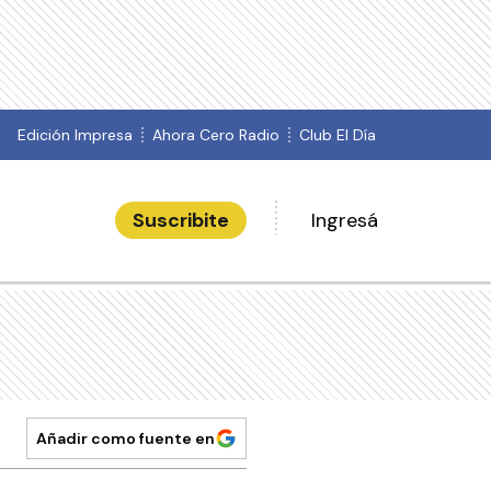
Edición Impresa
Ahora Cero Radio
Club El Día
Suscribite
Ingresá
Añadir como fuente en