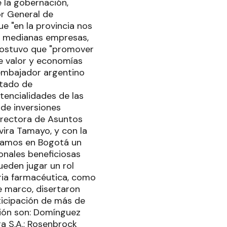
 la gobernación,
or General de
e "en la provincia nos
y medianas empresas,
 sostuvo que "promover
e valor y economías
 embajador argentino
stado de
tencialidades de las
 de inversiones
irectora de Asuntos
vira Tamayo, y con la
tramos en Bogotá un
onales beneficiosas
eden jugar un rol
tria farmacéutica, como
e marco, disertaron
ticipación de más de
sión son: Domínguez
era S.A.; Rosenbrock