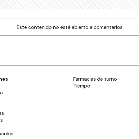
Este contenido no está abierto a comentarios
nes
Farmacias de turno
Tiempo
ia
es
es
áculos