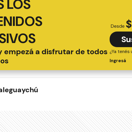
 LOS
ENIDOS
$
Desde
SIVOS
Su
y empezá a disfrutar de todos
¿Ya tenés 
ios
Ingresá
ualeguaychú