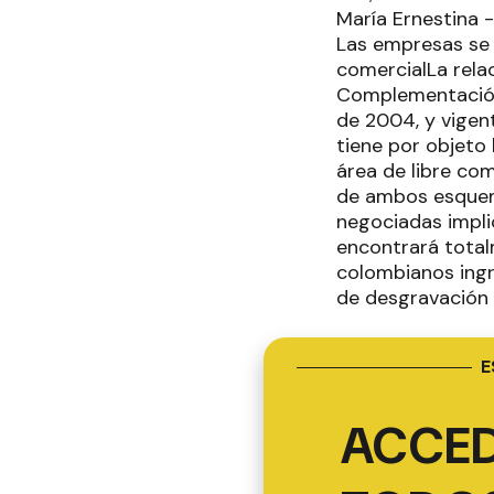
María Ernestina -
Las empresas se 
comercialLa rela
Complementación
de 2004, y vigen
tiene por objeto
área de libre com
de ambos esquema
negociadas impli
encontrará total
colombianos ingr
de desgravación a
E
ACCED