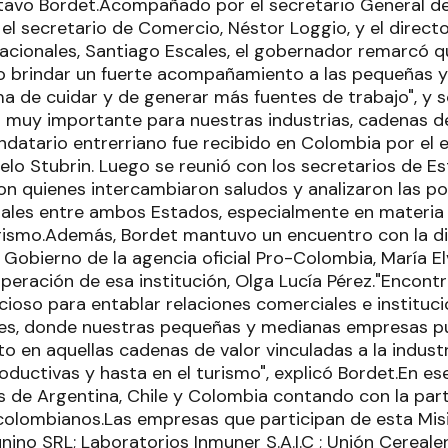
avo Bordet.Acompañado por el secretario General de
el secretario de Comercio, Néstor Loggio, y el direct
acionales, Santiago Escales, el gobernador remarcó qu
 brindar un fuerte acompañamiento a las pequeñas 
ma de cuidar y de generar más fuentes de trabajo", y
s muy importante para nuestras industrias, cadenas d
andatario entrerriano fue recibido en Colombia por el
elo Stubrin. Luego se reunió con los secretarios de E
n quienes intercambiaron saludos y analizaron las po
erales entre ambos Estados, especialmente en materia
rismo.Además, Bordet mantuvo un encuentro con la d
 Gobierno de la agencia oficial Pro-Colombia, María El
peración de esa institución, Olga Lucía Pérez."Encon
cioso para entablar relaciones comerciales e instituci
es, donde nuestras pequeñas y medianas empresas pu
to en aquellas cadenas de valor vinculadas a la indus
oductivas y hasta en el turismo", explicó Bordet.En es
 de Argentina, Chile y Colombia contando con la par
colombianos.Las empresas que participan de esta Mi
unino SRL; Laboratorios Inmuner S.A.I.C ; Unión Cereal