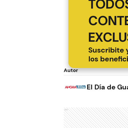
TODOS
CONT
EXCLU
Suscribite 
los benefic
Autor
El Día de G
Ads