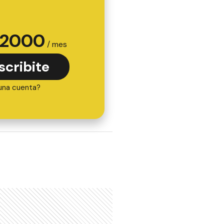
2000
/ mes
scribite
una cuenta?