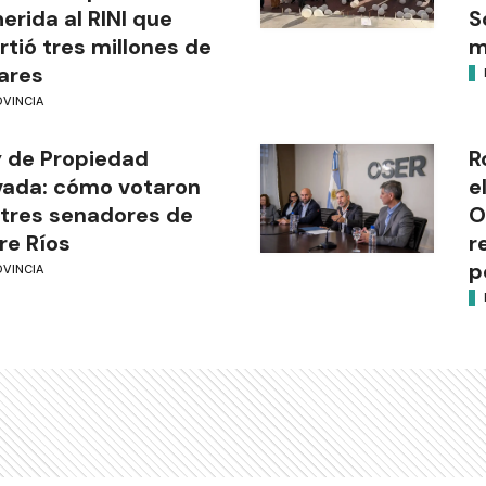
erida al RINI que
S
irtió tres millones de
m
ares
OVINCIA
 de Propiedad
R
vada: cómo votaron
e
 tres senadores de
O
re Ríos
r
p
OVINCIA