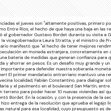
ciadas el jueves son "altamente positivas, primero p
mo Entre Ríos, el hecho de que haya una baja en las r
ó el gobernador Gustavo Bordet durante su visita a Gi
a vicegobernadora Laura Stratta, y el ministro de Pr
tario manifestó que "el hecho de tener mejores rendim
speculación en moneda extranjera, concretamente en d
una batería de medidas que generan confianza para 
a y ahorrar en pesos. Es un desafío muy grande y u
s importante para defender nuestra soberanía monetar
bert
El primer mandatario entrerriano mantuvo una re
vecina localidad, Fabián Constantino, para dialogar s
aria y el pavimento en el boulevard San Martín, entre 
n terreno para poder hacer 10 nuevas viviendas así 
mentó Bordet. En la ocasión, y con la presencia de la se
e hizo entrega de la resolución que aprueba el legajo li
gas natural para esa localidad, cuyo presupuesto es de