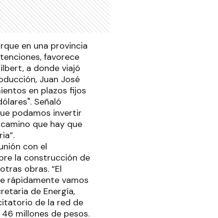
orque en una provincia
etenciones, favorece
lbert, a donde viajó
oducción, Juan José
ientos en plazos fijos
ólares". Señaló
que podamos invertir
n camino que hay que
ia”.
unión con el
obre la construcción de
otras obras. “El
que rápidamente vamos
cretaria de Energía,
citatorio de la red de
 46 millones de pesos.