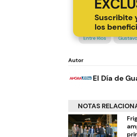
EXCLU
Suscribite 
los benefic
Entre Ríos
Gustavo
Autor
El Día de G
NOTAS RELACION
Fri
amp
pr