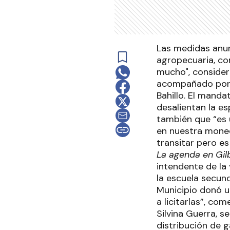
Las medidas anun
agropecuaria, co
mucho", consider
acompañado por l
Bahillo. El manda
desalientan la e
también que “es 
en nuestra moned
transitar pero e
La agenda en Gil
intendente de la 
la escuela secund
Municipio donó u
a licitarlas”, co
Silvina Guerra, s
distribución de 