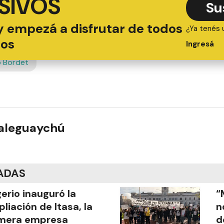
SIVOS
Su
y empezá a disfrutar de todos
¿Ya tenés 
ios
Ingresá
 Bordet
ualeguaychú
ADAS
gerio inauguró la
“
liación de Itasa, la
n
imera empresa
d