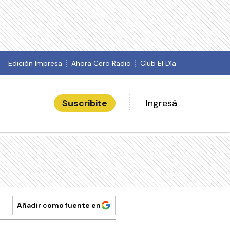
Edición Impresa
Ahora Cero Radio
Club El Día
Suscribite
Ingresá
Añadir como fuente en