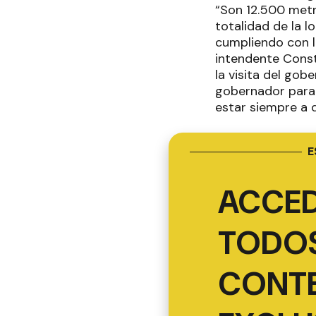
“Son 12.500 metro
totalidad de la l
cumpliendo con l
intendente Consta
la visita del go
gobernador para 
estar siempre a d
E
ACCED
TODOS
CONT