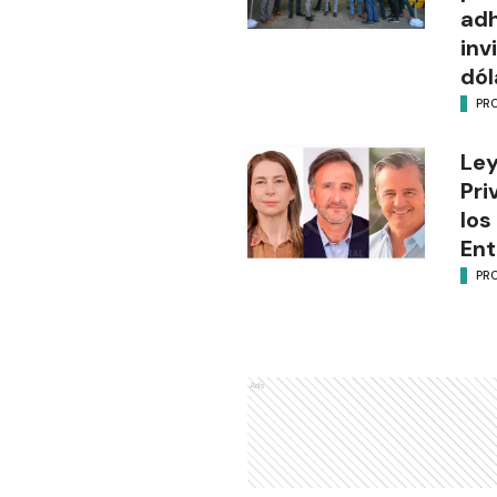
adh
inv
dól
PR
Ley
Pri
los
Ent
PR
Ads