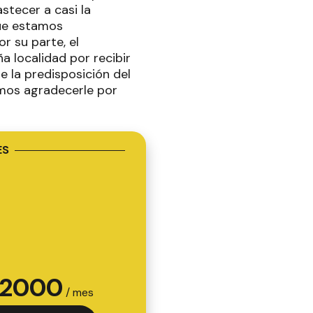
stecer a casi la
que estamos
r su parte, el
a localidad por recibir
e la predisposición del
emos agradecerle por
ES
2000
/ mes