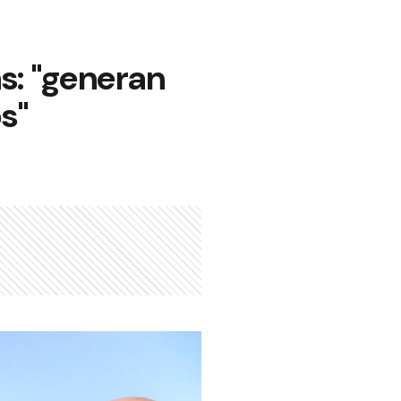
s: "generan
s"