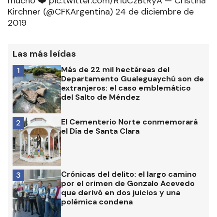
mucho ❤️ pic.twitter.com/R1uCzBtRyA — Cristina
Kirchner (@CFKArgentina) 24 de diciembre de
2019
Las más leídas
Más de 22 mil hectáreas del
1
Departamento Gualeguaychú son de
extranjeros: el caso emblemático
del Salto de Méndez
El Cementerio Norte conmemorará
2
el Día de Santa Clara
Crónicas del delito: el largo camino
3
por el crimen de Gonzalo Acevedo
que derivó en dos juicios y una
polémica condena