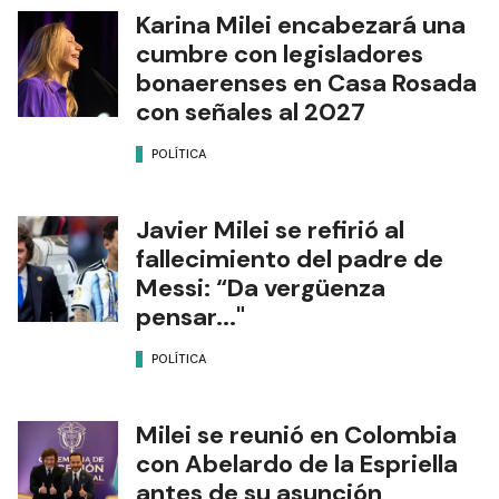
Karina Milei encabezará una
cumbre con legisladores
bonaerenses en Casa Rosada
con señales al 2027
POLÍTICA
Javier Milei se refirió al
fallecimiento del padre de
Messi: “Da vergüenza
pensar..."
POLÍTICA
Milei se reunió en Colombia
con Abelardo de la Espriella
antes de su asunción