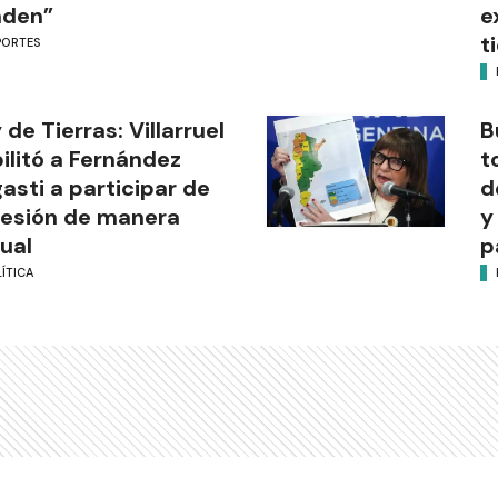
nden”
e
t
PORTES
 de Tierras: Villarruel
B
ilitó a Fernández
t
asti a participar de
d
sesión de manera
y
tual
p
ÍTICA