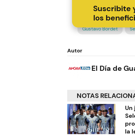
Suscribite 
los benefic
Gustavo Bordet
Se
Autor
El Día de G
NOTAS RELACION
Un 
Sel
pro
la 