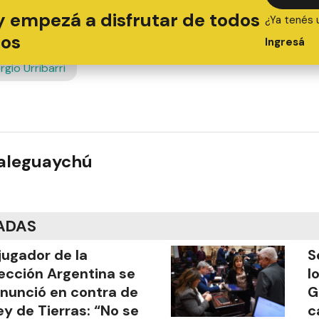
y empezá a disfrutar de todos
¿Ya tenés 
ios
Ingresá
rgio Urribarri
ualeguaychú
ADAS
jugador de la
S
ección Argentina se
l
nunció en contra de
G
ley de Tierras: “No se
c