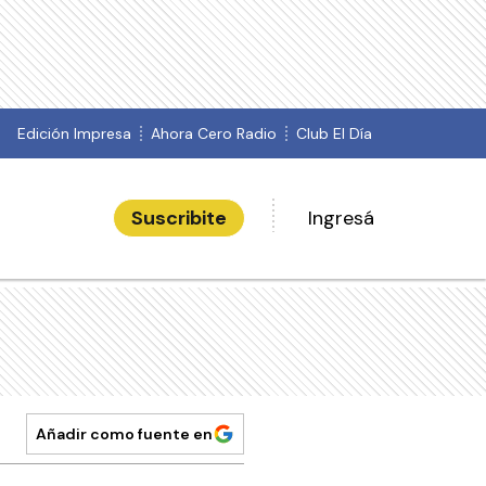
Edición Impresa
Ahora Cero Radio
Club El Día
Suscribite
Ingresá
Añadir como fuente en