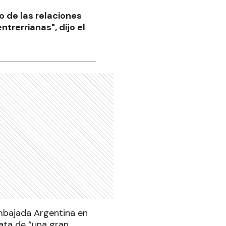
to de las relaciones
trerrianas", dijo el
Embajada Argentina en
rata de “una gran