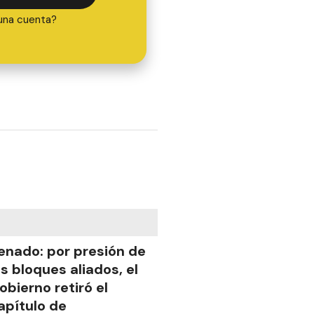
una cuenta?
enado: por presión de
os bloques aliados, el
obierno retiró el
apítulo de