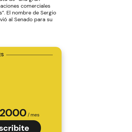
relaciones comerciales
s”. El nombre de Sergio
nvió al Senado para su
ES
2000
/ mes
scribite