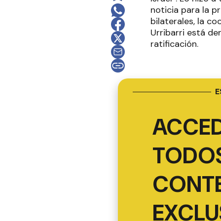
noticia para la p
bilaterales, la c
Urribarri está de
ratificación.
E
ACCED
TODOS
CONT
EXCLU