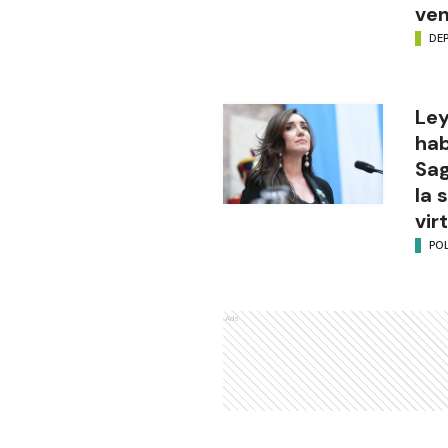
ve
DE
Ley
hab
Sag
la 
vir
POL
Ads