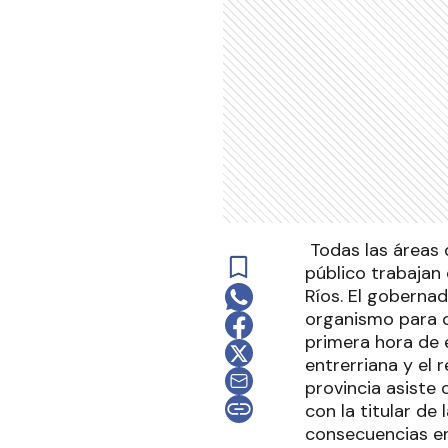
Todas las áreas del gobierno provincial relacionadas con la asistencia social y el servicio público trabajan en torno al fenómeno climático que afecta desde el fin de semana a Entre Ríos. El gobernador Gustavo Bordet se puso en contacto con los responsables de cada organismo para coordinar las acciones de contención. En ese marco, el mandatario analizó a primera hora de este lunes las consecuencias de las inclemencias climáticas en la capital entrerriana y el resto de la provincia con la ministra de Desarrollo Social, Laura Stratta. La provincia asiste con alimentos, abrigo y vestimenta a los damnificados. También se reunió con la titular de la Dirección Provincial de Vialidad, Alicia Feltes, para evaluar las consecuencias en la red caminera. Los departamentos más afectados por las tormentas y las intensas lluvias caídas desde la madrugada del domingo son Paraná y Diamante, además de otras zonas, donde el gobierno provincial actuó de manera directa brindando asistencia a través de los organismos pertinentes y trabajando con los municipios. A primera hora de la mañana el Servicio Meteorológico Nacional renovó el alerta que seguirá vigente para Entre Ríos durante la jornada de este lunes y se espera que para este martes mejoren las condiciones en toda la provincia. En este contexto es que áreas del gobierno provincial como Desarrollo Social, Salud, Vialidad, Defensa Civil y Enersa, entre otras, reforzaron la tarea de asistencia para morigerar o resolver los efectos del temporal tanto en las personas como en los servicios. Asistencia Son 400 familias las damnificadas en Paraná y este lunes la provincia estará brindando asistencia con módulos alimentarios, frazadas, calzados y vestimenta. "Hay un pedido del gobernador de siempre acompañar cuando se dan estas condiciones climatológicas en las que las consecuencias siempre son sobre las familias más vulnerable", sostuvo Stratta al finalizar el enc