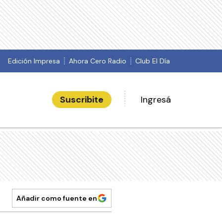
Edición Impresa
Ahora Cero Radio
Club El Día
Suscribite
Ingresá
Añadir como fuente en