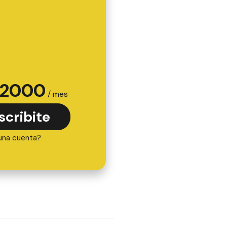
2000
/ mes
scribite
una cuenta?