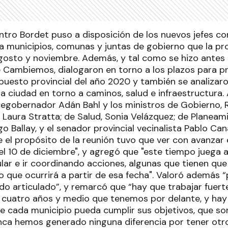
ntro Bordet puso a disposición de los nuevos jefes co
a municipios, comunas y juntas de gobierno que la pro
gosto y noviembre. Además, y tal como se hizo antes 
 de Cambiemos, dialogaron en torno a los plazos para 
puesto provincial del año 2020 y también se analizar
a ciudad en torno a caminos, salud e infraestructura
cegobernador Adán Bahl y los ministros de Gobierno, 
, Laura Stratta; de Salud, Sonia Velázquez; de Planeam
 Ballay, y el senador provincial vecinalista Pablo Can
e el propósito de la reunión tuvo que ver con avanzar 
el 10 de diciembre", y agregó que "este tiempo juega 
lar e ir coordinando acciones, algunas que tienen que
o que ocurrirá a partir de esa fecha". Valoró además 
ndo articulado”, y remarcó que “hay que trabajar fuer
s cuatro años y medio que tenemos por delante, y hay
e cada municipio pueda cumplir sus objetivos, que s
ca hemos generado ninguna diferencia por tener otro 