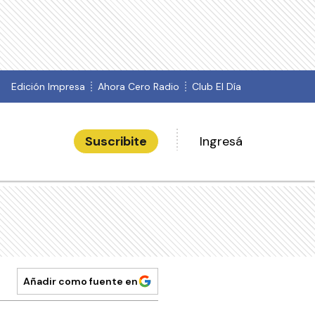
Edición Impresa
Ahora Cero Radio
Club El Día
Suscribite
Ingresá
Añadir como fuente en