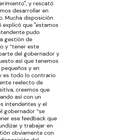
rimiento", y rescató
mos desarrollar en
o. Mucha disposición
ini explicó que "estamos
intendente pudo
a gestión de
io y “tener este
 parte del gobernador y
upuesto así que tenemos
s pequeños y en
y es todo lo contrario
ente reelecto de
sitiva, creemos que
jando así con un
s intendentes y el
el gobernador “se
ener ese feedback que
ndizar y trabajar en
stión obviamente con
disposición del