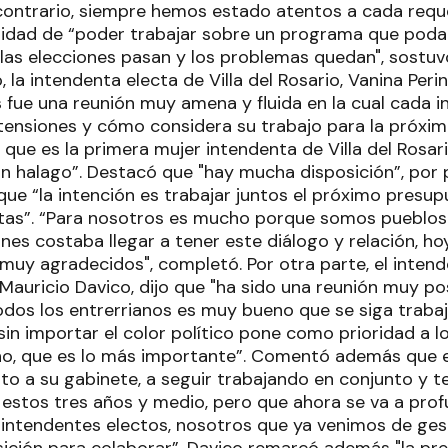
contrario, siempre hemos estado atentos a cada reque
lidad de “poder trabajar sobre un programa que poda
las elecciones pasan y los problemas quedan", sostuv
, la intendenta electa de Villa del Rosario, Vanina Per
fue una reunión muy amena y fluida en la cual cada 
tensiones y cómo considera su trabajo para la próxim
que es la primera mujer intendenta de Villa del Rosar
un halago”. Destacó que "hay mucha disposición”, por
 que “la intención es trabajar juntos el próximo pres
rtas”. “Para nosotros es mucho porque somos pueblo
nes costaba llegar a tener este diálogo y relación, ho
muy agradecidos", completó. Por otra parte, el intend
 Mauricio Davico, dijo que "ha sido una reunión muy po
todos los entrerrianos es muy bueno que se siga traba
in importar el color político pone como prioridad a lo
no, que es lo más importante”. Comentó además que 
o a su gabinete, a seguir trabajando en conjunto y t
estos tres años y medio, pero que ahora se va a profu
 intendentes electos, nosotros que ya venimos de ge
sición para colaborar”. Davico remarcó además "la pre