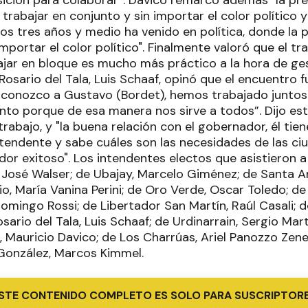
rabajar en conjunto y sin importar el color político 
s tres años y medio ha venido en política, donde la p
importar el color político". Finalmente valoró que el t
ajar en bloque es mucho más práctico a la hora de gest
Rosario del Tala, Luis Schaaf, opinó que el encuentro fu
conozco a Gustavo (Bordet), hemos trabajado juntos
unto porque de esa manera nos sirve a todos”. Dijo e
rabajo, y "la buena relación con el gobernador, él ti
ntendente y sabe cuáles son las necesidades de las ci
dor exitoso". Los intendentes electos que asistieron a
, José Walser; de Ubajay, Marcelo Giménez; de Santa A
rio, María Vanina Perini; de Oro Verde, Oscar Toledo; de
omingo Rossi; de Libertador San Martín, Raúl Casali; d
sario del Tala, Luis Schaaf; de Urdinarrain, Sergio Mar
 Mauricio Davico; de Los Charrúas, Ariel Panozzo Zene
González, Marcos Kimmel.
STE CONTENIDO COMPLETO ES SOLO PARA SUSCRIPTOR