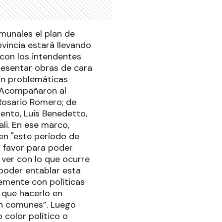
munales el plan de
vincia estará llevando
con los intendentes
presentar obras de cara
on problemáticas
. Acompañaron al
Rosario Romero; de
iento, Luis Benedetto,
ali. En ese marco,
en "este período de
a favor para poder
 ver con lo que ocurre
“poder entablar esta
temente con políticas
 que hacerlo en
on comunes”. Luego
color político o