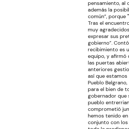
pensamiento, al 
además la posibi
común”, porque "
Tras el encuentro
muy agradecidos 
expresar sus pre
gobierno”. Contó 
recibimiento es 
equipo, y afirmó
las puertas abie
anteriores gestio
así que estamos 
Pueblo Belgrano,
para el bien de 
gobernador que s
pueblo entrerria
comprometió junt
hemos tenido en 
conjunto con los
toda la predispo