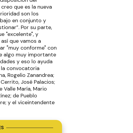
y creo que es la nueva
rioridad son los
rabajo en conjunto y
ionar”. Por su parte,
e "excelente", y
 así que vamos a
star "muy conforme" con
ene algo muy importante
udades y eso lo ayuda
 la convocatoria
na, Rogelio Zanandrea;
 Cerrito, José Palacios;
e Valle María, Mario
tínez; de Pueblo
re; y el viceintendente
ES