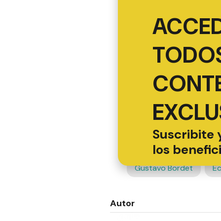
ACCED
TODOS
CONT
EXCLU
Suscribite 
los benefic
Gustavo Bordet
E
Autor