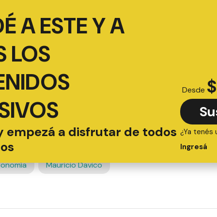
É A ESTE Y A
 LOS
ENIDOS
$
Desde
SIVOS
Su
y empezá a disfrutar de todos
¿Ya tenés 
ios
Ingresá
conomía
Mauricio Davico