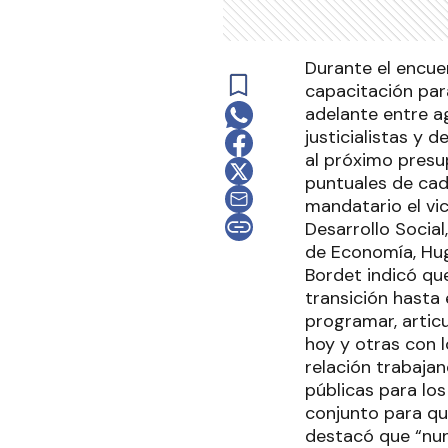
Durante el encue
capacitación par
adelante entre a
justicialistas y
al próximo presu
puntuales de cad
mandatario el vi
Desarrollo Social
de Economía, Hugo
Bordet indicó qu
transición hasta 
programar, articu
hoy y otras con l
relación trabaja
públicas para lo
conjunto para qu
destacó que “nun