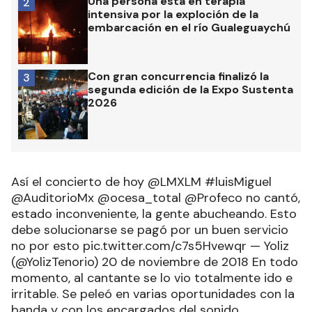
Una persona está en terapia
2
intensiva por la exploción de la
embarcación en el río Gualeguaychú
Con gran concurrencia finalizó la
3
segunda edición de la Expo Sustenta
2026
Así el concierto de hoy @LMXLM #luisMiguel
@AuditorioMx @ocesa_total @Profeco no cantó,
estado inconveniente, la gente abucheando. Esto
debe solucionarse se pagó por un buen servicio
no por esto pic.twitter.com/c7s5Hvewqr — Yoliz
(@YolizTenorio) 20 de noviembre de 2018 En todo
momento, al cantante se lo vio totalmente ido e
irritable. Se peleó en varias oportunidades con la
banda y con los encargados del sonido.