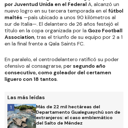
por Juventud Unida en el Federal
A, alcanzó un
nuevo logro en su tercera temporada en el
fútbol
maltés
—país ubicado a unos 90 kilómetros al
sur de Italia—. El delantero de 26 años festejó el
título en la copa organizada por la
Gozo Football
Association
, tras el triunfo de su equipo por 2 a 1
en la final frente a Qala Saints FC.
En paralelo, el centrodelantero ratificó su poder
ofensivo al consagrarse, p
o
r
segundo año
consecutivo, como goleador del certamen
liguero con 18 tantos
.
Las más leídas
Más de 22 mil hectáreas del
1
Departamento Gualeguaychú son de
extranjeros: el caso emblemático
del Salto de Méndez