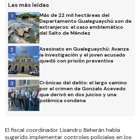
Las más leídas
Más de 22 mil hectáreas del
1
Departamento Gualeguaychú son de
extranjeros: el caso emblemático
del Salto de Méndez
Asesinato en Gualeguaychú: Avanza
2
la investigación y el joven acusado
quedó con prisión preventiva
Crónicas del delito: el largo camino
3
por el crimen de Gonzalo Acevedo
que derivó en dos juicios y una
polémica condena
El fiscal coordinador Lisandro Beherán había
sugerido implementar controles policiales en los