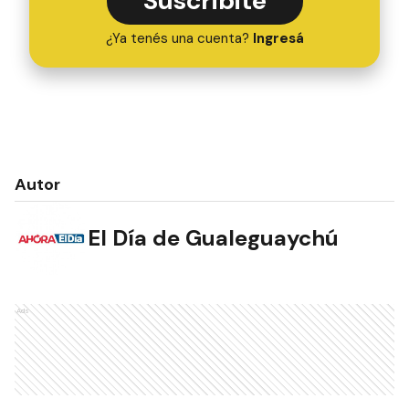
Suscribite
¿Ya tenés una cuenta?
Ingresá
Autor
El Día de Gualeguaychú
Ads