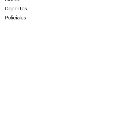
Deportes
Policiales
Política
Espectáculos
Edictos
Farmacias de turno
Tiempo
Otros canales
Facebook
X
Instagram