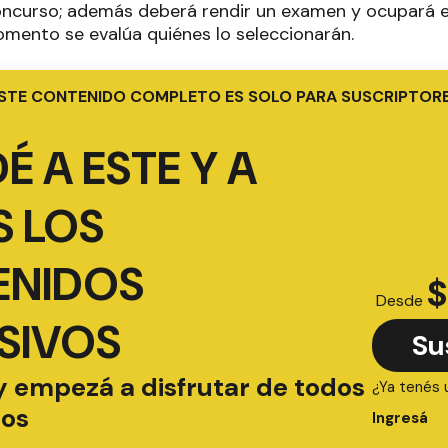
oncurso; además deberá rendir un examen y ocupará e
omento se evalúa quiénes lo seleccionarán.
STE CONTENIDO COMPLETO ES SOLO PARA SUSCRIPTOR
É A ESTE Y A
 LOS
ENIDOS
$
Desde
SIVOS
Su
y empezá a disfrutar de todos
¿Ya tenés 
ios
Ingresá