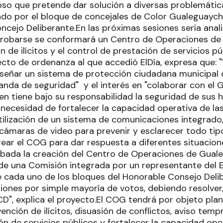
so que pretende dar solución a diversas problemáticas
ado por el bloque de concejales de Color Gualeguaych
oncejo Deliberante.En las próximas sesiones sería anal
aprobarse se conformará un Centro de Operaciones d
n de ilícitos y el control de prestación de servicios pú
ecto de ordenanza al que accedió ElDía, expresa que: "V
señar un sistema de protección ciudadana municipal
nda de seguridad" y el interés en "colaborar con el G
en tiene bajo su responsabilidad la seguridad de sus h
 necesidad de fortalecer la capacidad operativa de la
 utilización de un sistema de comunicaciones integrado
cámaras de video para prevenir y esclarecer todo tipo
rear el COG para dar respuesta a diferentes situacio
bada la creación del Centro de Operaciones de Gual
e una Comisión integrada por un representante del Ej
 cada uno de los bloques del Honorable Consejo Deli
iones por simple mayoría de votos, debiendo resolver
CD", explica el proyecto.El COG tendrá por objeto plan
vención de ilícitos, disuasión de conflictos, aviso te
ión de servicios públicos y fortalecer la capacidad ope