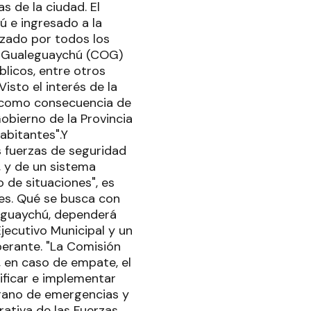
 de la ciudad. El
ú e ingresado a la
izado por todos los
e Gualeguaychú (COG)
blicos, entre otros
isto el interés de la
 como consecuencia de
obierno de la Provincia
abitantes".Y
s fuerzas de seguridad
, y de un sistema
 de situaciones", es
nes. Qué se busca con
eguaychú, dependerá
ecutivo Municipal y un
berante. "La Comisión
, en caso de empate, el
ificar e implementar
mprano de emergencias y
rativa de las Fuerzas