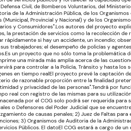
Defensa Civil, de Bomberos Voluntarios, del Ministerio 
oria de la Administración Pública, de los Organismos 
s (Municipal, Provincial y Nacional) y de los Organismo
arios y Consumidores".Los autores del proyecto expli
les, la prestación de servicios como la recolección de 
tar rápidamente si hay un accidente, un incendio; obser
sus trabajadores; el desempeño de policías y agentes 
ros.Es un proyecto que no sólo toma la problemática de
mprime una mirada más amplia acerca de las cuestiones
rvirá para controlar a la Policía, Tránsito y hasta los s
genes en tiempo realEl proyecto prevé la captación d
iterio de razonable proporción entre la finalidad prete
ntimidad y privacidad de las personas".Tendrá por func
po real con registro de las mismas para su utilizació
macenada por el COG solo podrá ser requerida para su 
cales o Defensores del Poder Judicial que se encuentr
juzgamiento de causas penales; 2) Juez de Faltas para 
enciones; 3) Organismos de Auditoria de la Administrac
ervicios Públicos. El datoEl COG estará a cargo de un 