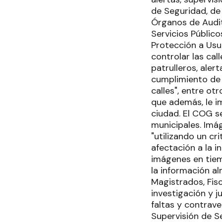
de Seguridad, de 
Órganos de Audit
Servicios Público
Protección a Usu
controlar las cal
patrulleros, aler
cumplimiento de 
calles", entre ot
que además, le i
ciudad. El COG se
municipales. Imá
"utilizando un cr
afectación a la i
imágenes en tiem
la información al
Magistrados, Fis
investigación y 
faltas y contrav
Supervisión de S