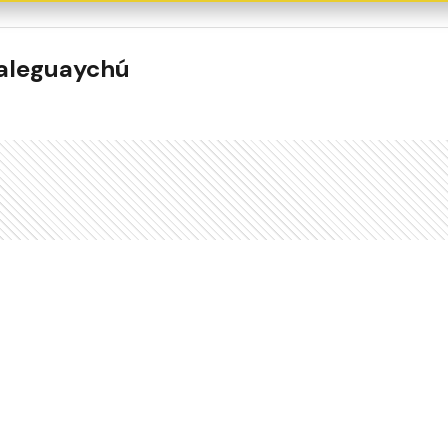
ualeguaychú
Este contenido no está abierto a comentarios