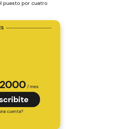
l puesto por cuatro
ES
2000
/ mes
scribite
una cuenta?