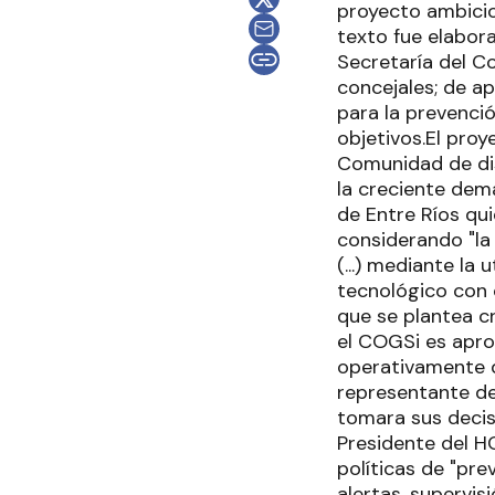
proyecto ambicio
texto fue elabor
Secretaría del C
concejales; de 
para la prevenció
objetivos.El proy
Comunidad de di
la creciente dema
de Entre Ríos qui
considerando "la
(...) mediante la
tecnológico con 
que se plantea c
el COGSi es apro
operativamente d
representante de
tomara sus decis
Presidente del H
políticas de "pre
alertas, supervis