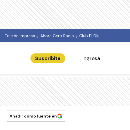
Edición Impresa
Ahora Cero Radio
Club El Día
Suscribite
Ingresá
Añadir como fuente en