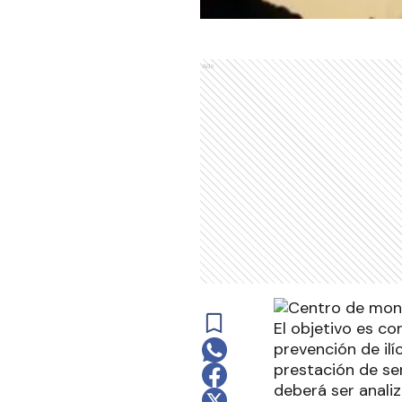
Ads
El objetivo es c
prevención de ilí
prestación de ser
deberá ser anali