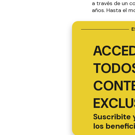
a través de un c
años. Hasta el m
E
ACCED
TODOS
CONT
EXCLU
Suscribite 
los benefic