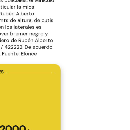
policiales, el vehículo
icular la mica
 Rubén Alberto
ts de altura, de cutis
n los laterales es
óver bremer negro y
adero de Rubén Alberto
 / 422222. De acuerdo
. Fuente: Elonce
ES
2000