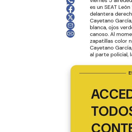
viernes 5 alreded
es un SEAT León 
delantera derech
Cayetano García,
blanca, ojos verd
canoso. Al momen
zapatillas color
Cayetano García
al parte policial
E
ACCED
TODOS
CONT