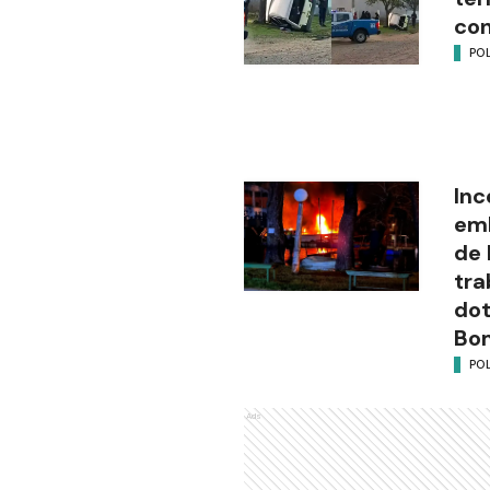
con
POL
Inc
emb
de 
tra
dot
Bo
POL
Ads