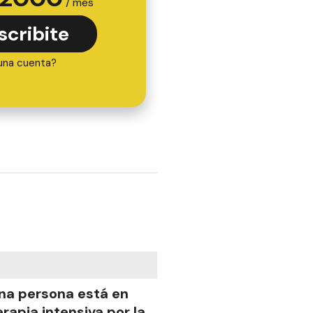
/ mes
scribite
una cuenta?
na persona está en
erapia intensiva por la