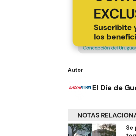
EXCLU
Suscribite 
los benefic
Concepción del Urugua
Autor
El Día de G
NOTAS RELACION
Se 
ter