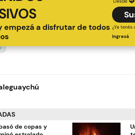
Desde
SIVOS
Su
y empezá a disfrutar de todos
¿Ya tenés 
ios
Ingresá
y
ualeguaychú
ADAS
pasó de copas y
U
minó estrolado
t