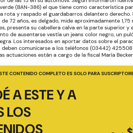
or de las 15 en su automóvil. Según informaron fuentes 
verde (BAN-386) el que tiene como característica part
a rota y raspado el guardabarros delantero derecho.
 de 72 años, es delgado, mide aproximadamente 1,75 m
es, presenta su cabellera calva en la parte superior y e
to de ausentarse vestía un jeans color negro, un pul
 negra. Los interesados en aportar datos sobre el par
, deben comunicarse a los teléfonos (03442) 425508
, las actuaciones están a cargo de la fiscal María Becker
STE CONTENIDO COMPLETO ES SOLO PARA SUSCRIPTOR
É A ESTE Y A
 LOS
ENIDOS
$