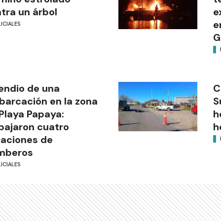
tra un árbol
e
e
ICIALES
G
endio de una
C
arcación en la zona
S
Playa Papaya:
h
bajaron cuatro
h
aciones de
mberos
ICIALES