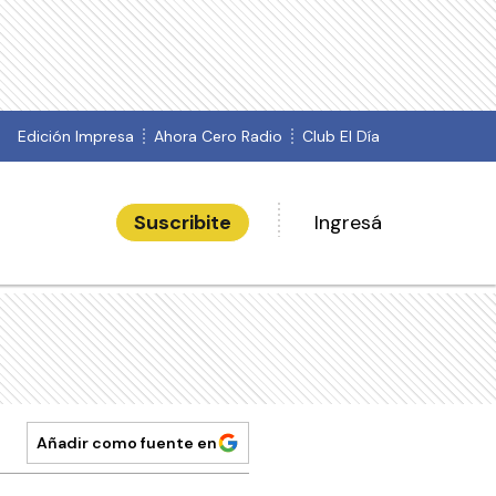
Edición Impresa
Ahora Cero Radio
Club El Día
Suscribite
Ingresá
Añadir como fuente en