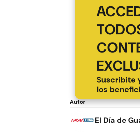
ACCED
TODOS
CONT
EXCLU
Suscribite 
los benefic
Autor
El Día de G