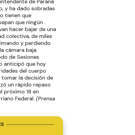
l intendente de Paraná
o, y ha dado sobradas
no tienen que
 sepan que ningún
 van hacer bajar de una
d colectiva, de miles
animando y perdiendo
 la cámara baja
íodo de Sesiones
co anticipó que hoy
oridades del cuerpo
a tomar la decisión de
izó un rápido repaso
el próximo 18 en
rriano Federal.
(Prensa
ES