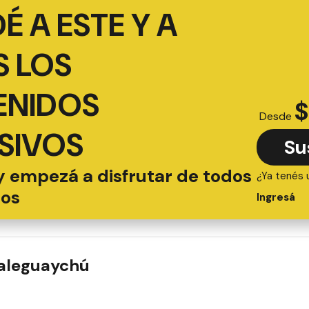
É A ESTE Y A
 LOS
ENIDOS
$
Desde
SIVOS
Su
y empezá a disfrutar de todos
¿Ya tenés 
ios
Ingresá
ualeguaychú