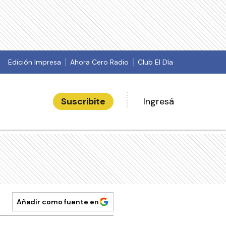
Edición Impresa
Ahora Cero Radio
Club El Día
Suscribite
Ingresá
Añadir como fuente en