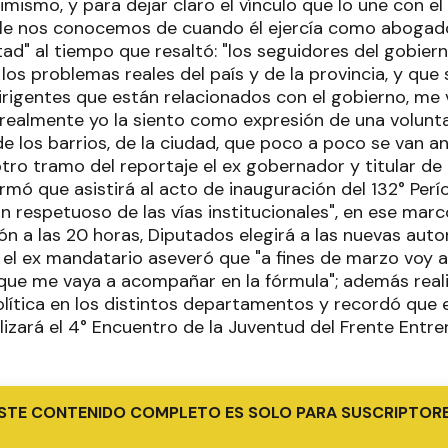
mismo, y para dejar claro el vínculo que lo une con e
lle nos conocemos de cuando él ejercía como abogad
ad" al tiempo que resaltó: "los seguidores del gobier
los problemas reales del país y de la provincia, y que
 dirigentes que están relacionados con el gobierno, me
realmente yo la siento como expresión de una volunta
 los barrios, de la ciudad, que poco a poco se van 
tro tramo del reportaje el ex gobernador y titular de
irmó que asistirá al acto de inauguración del 132° Per
un respetuoso de las vías institucionales", en ese mar
ón a las 20 horas, Diputados elegirá a las nuevas aut
, el ex mandatario aseveró que "a fines de marzo voy 
l que me vaya a acompañar en la fórmula"; además real
olítica en los distintos departamentos y recordó que 
izará el 4° Encuentro de la Juventud del Frente Entre
STE CONTENIDO COMPLETO ES SOLO PARA SUSCRIPTOR