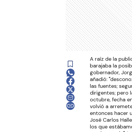
A raíz de la publ
barajaba la posib
gobernador, Jorge
añadió: "descono
las fuentes; seg
dirigentes; pero 
octubre, fecha en
volvió a arremet
entonces hacer u
José Carlos Halle
los que estábamos