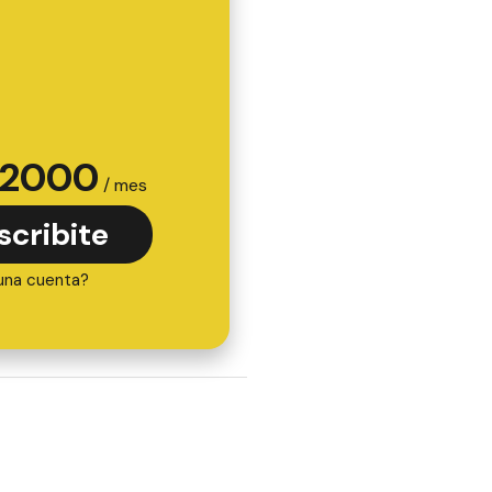
2000
/ mes
scribite
una cuenta?