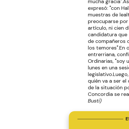
mucha gracia".Asi
expresó: "con Ha
muestras de lealt
preocuparse por 
artículo, ni cien
candidatura que 
de compañeros de
los temores".En o
entrerriana, conf
Ordinarias, "soy 
lunes en una sesi
legislativo.Luego
quién va a ser e
de la situación p
Concordia se real
Busti)
E