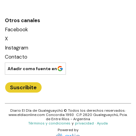
Otros canales
Facebook
X
Instagram
Contacto
Añadir como fuente en
Suscribite
Diario El Día de Gualeguaychú
© Todos los derechos reservados.·
www.
eldiaonline.com
Concordia 1993
· C.P.
2820
Gualeguaychú
, Pcia.
de
Entre Ríos
- Argentina
Términos y condiciones
y
privacidad
·
Ayuda
Powered by