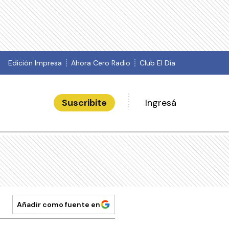
Edición Impresa
Ahora Cero Radio
Club El Día
Suscribite
Ingresá
Añadir como fuente en