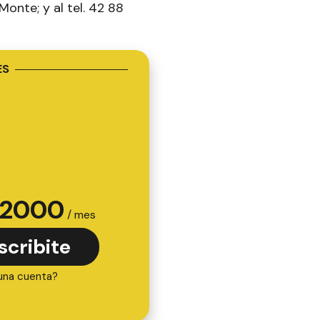
nte; y al tel. 42 88
ES
2000
/ mes
scribite
una cuenta?