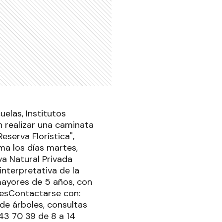
elas, Institutos
n realizar una caminata
eserva Florística",
ma los días martes,
va Natural Privada
interpretativa de la
mayores de 5 años, con
mesContactarse con:
 de árboles, consultas
 43 70 39 de 8 a 14