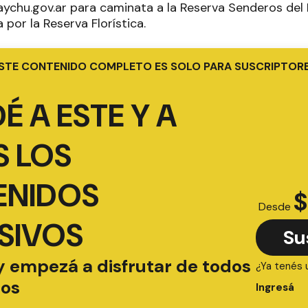
hu.gov.ar para caminata a la Reserva Senderos del Mo
por la Reserva Florística.
STE CONTENIDO COMPLETO ES SOLO PARA SUSCRIPTOR
É A ESTE Y A
 LOS
ENIDOS
$
Desde
SIVOS
Su
y empezá a disfrutar de todos
¿Ya tenés 
ios
Ingresá