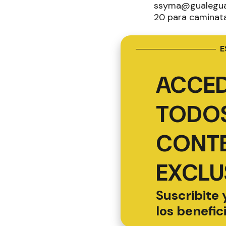
ssyma@gualeguayc
20 para caminata 
E
ACCED
TODOS
CONT
EXCLU
Suscribite 
los benefic