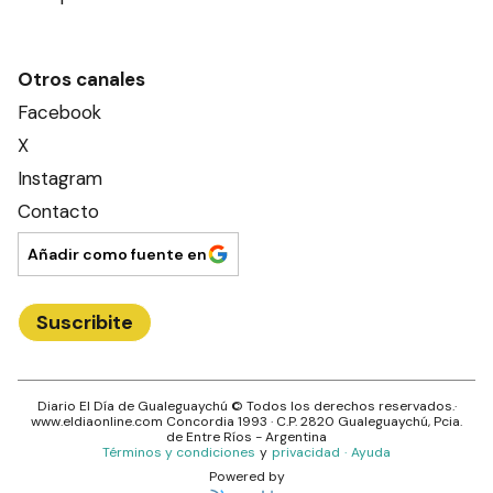
Otros canales
Facebook
X
Instagram
Contacto
Añadir como fuente en
Suscribite
Diario El Día de Gualeguaychú
© Todos los derechos reservados.·
www.
eldiaonline.com
Concordia 1993
· C.P.
2820
Gualeguaychú
, Pcia.
de
Entre Ríos
- Argentina
Términos y condiciones
y
privacidad
·
Ayuda
Powered by