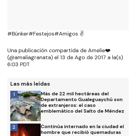
#Búnker#Festejos#Amigos ✌
Una publicación compartida de Amelie❤️
(@amaliagranata) el 13 de Ago de 2017 a la(s)
6:03 PDT
Las más leídas
Más de 22 mil hectáreas del
1
Departamento Gualeguaychú son
de extranjeros: el caso
emblemático del Salto de Méndez
Continúa internado en la ciudad el
2
hombre que recibió quemaduras