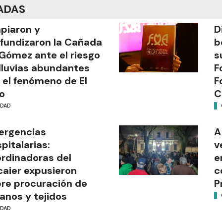
ADAS
piaron y
D
fundizaron la Cañada
b
Gómez ante el riesgo
s
lluvias abundantes
F
 el fenómeno de El
F
o
C
UDAD
ergencias
A
pitalarias:
v
rdinadoras del
e
aier expusieron
c
re procuración de
P
anos y tejidos
UDAD