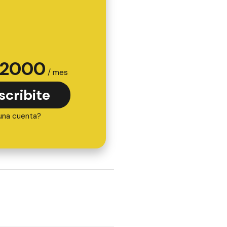
2000
/ mes
scribite
una cuenta?