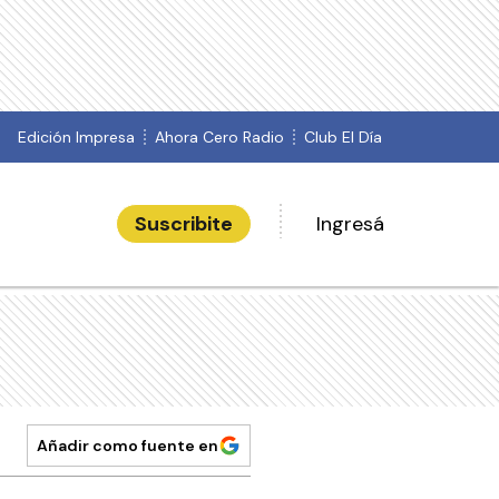
Edición Impresa
Ahora Cero Radio
Club El Día
Suscribite
Ingresá
Añadir como fuente en