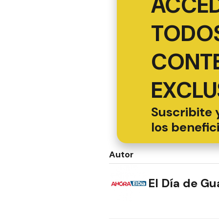
ACCED
TODOS
CONT
EXCLU
Suscribite 
los benefic
Autor
El Día de G