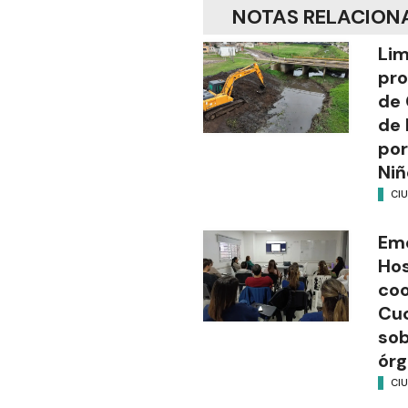
NOTAS RELACION
Lim
pro
de 
de 
por
Niñ
CI
Em
Hos
coo
Cuc
sob
órg
CI