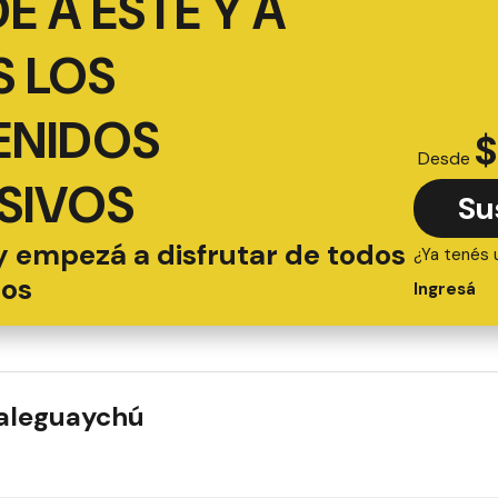
É A ESTE Y A
 LOS
ENIDOS
$
Desde
SIVOS
Su
y empezá a disfrutar de todos
¿Ya tenés 
ios
Ingresá
ualeguaychú