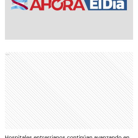
Ads
Hospitales entrerrianos continúan avanzando en