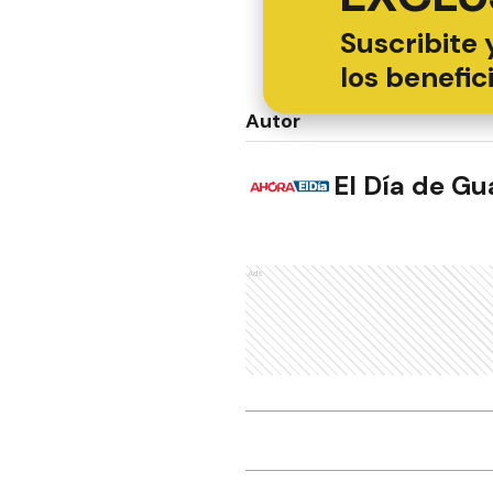
Suscribite 
los benefic
Autor
El Día de G
Ads