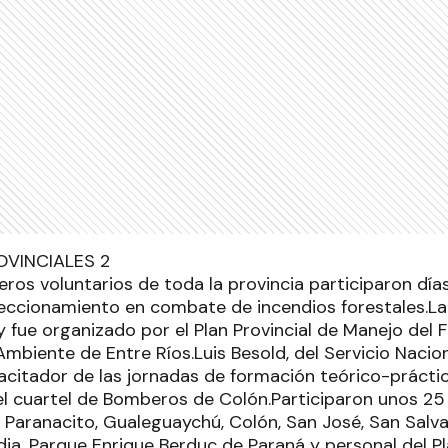
os voluntarios de toda la provincia participaron día
eccionamiento en combate de incendios forestales.La
 y fue organizado por el Plan Provincial de Manejo del
Ambiente de Entre Ríos.Luis Besold, del Servicio Nacio
pacitador de las jornadas de formación teórico-prácti
 el cuartel de Bomberos de Colón.Participaron unos 2
la Paranacito, Gualeguaychú, Colón, San José, San Salv
ia, Parque Enrique Berduc de Paraná y personal del Pl