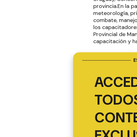
provincia.En la 
meteorología, pr
combate, manejo 
los capacitadores
Provincial de Man
capacitación y h
E
ACCED
TODOS
CONT
EXCLU