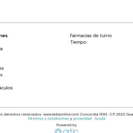
nes
Farmacias de turno
Tiempo
ia
es
es
áculos
s derechos reservados.· www.
eldiaonline.com
Concordia 1993
· C.P.
2820
Gua
Términos y condiciones
y
privacidad
·
Ayuda
Powered by