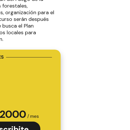
 forestales,
, organización para el
 curso serán después
 busca el Plan
sos locales para
ón.
ES
2000
/ mes
scribite