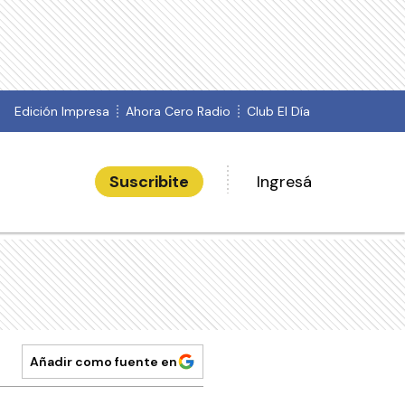
Edición Impresa
Ahora Cero Radio
Club El Día
Suscribite
Ingresá
Añadir como fuente en