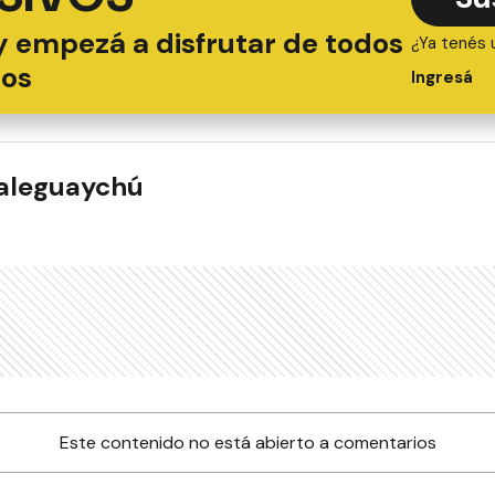
y empezá a disfrutar de todos
¿Ya tenés 
ios
Ingresá
ualeguaychú
Este contenido no está abierto a comentarios