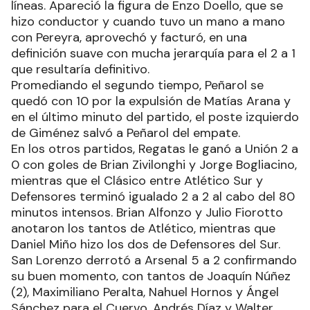
líneas. Apareció la figura de Enzo Doello, que se
hizo conductor y cuando tuvo un mano a mano
con Pereyra, aprovechó y facturó, en una
definición suave con mucha jerarquía para el 2 a 1
que resultaría definitivo.
Promediando el segundo tiempo, Peñarol se
quedó con 10 por la expulsión de Matías Arana y
en el último minuto del partido, el poste izquierdo
de Giménez salvó a Peñarol del empate.
En los otros partidos, Regatas le ganó a Unión 2 a
0 con goles de Brian Zivilonghi y Jorge Bogliacino,
mientras que el Clásico entre Atlético Sur y
Defensores terminó igualado 2 a 2 al cabo del 80
minutos intensos. Brian Alfonzo y Julio Fiorotto
anotaron los tantos de Atlético, mientras que
Daniel Miño hizo los dos de Defensores del Sur.
San Lorenzo derrotó a Arsenal 5 a 2 confirmando
su buen momento, con tantos de Joaquín Núñez
(2), Maximiliano Peralta, Nahuel Hornos y Ángel
Sánchez para el Cuervo, Andrés Díaz y Walter