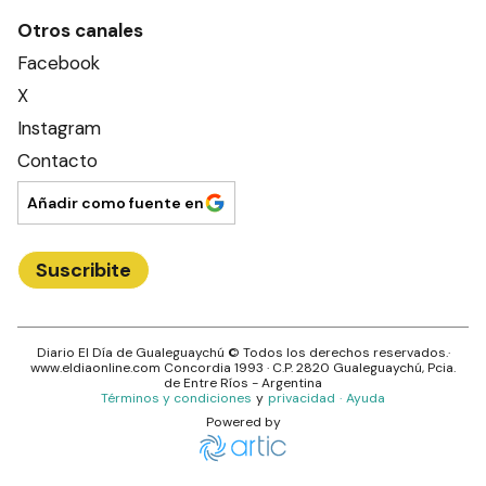
Otros canales
Facebook
X
Instagram
Contacto
Añadir como fuente en
Suscribite
Diario El Día de Gualeguaychú
© Todos los derechos reservados.·
www.
eldiaonline.com
Concordia 1993
· C.P.
2820
Gualeguaychú
, Pcia.
de
Entre Ríos
- Argentina
Términos y condiciones
y
privacidad
·
Ayuda
Powered by