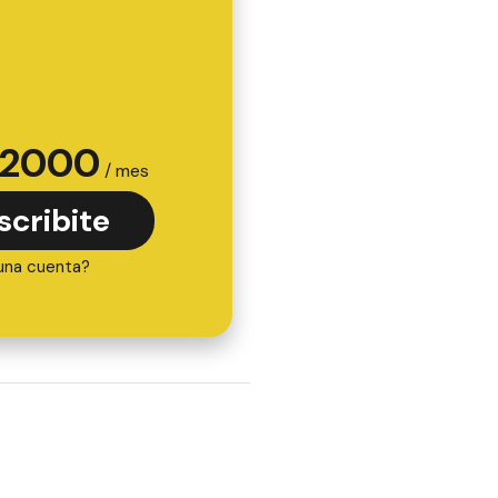
2000
/ mes
scribite
una cuenta?