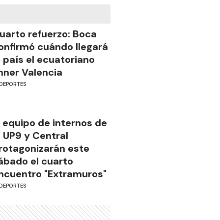
uarto refuerzo: Boca
onfirmó cuándo llegará
l país el ecuatoriano
nner Valencia
DEPORTES
l equipo de internos de
a UP9 y Central
rotagonizarán este
ábado el cuarto
ncuentro "Extramuros"
DEPORTES