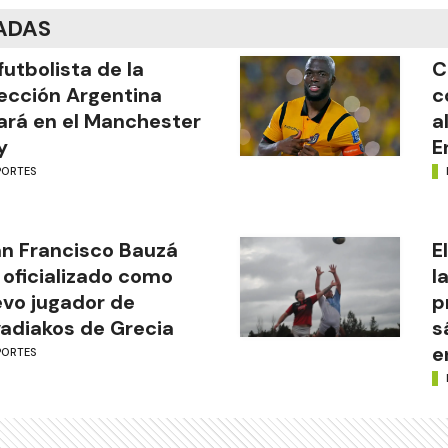
ADAS
futbolista de la
C
ección Argentina
c
ará en el Manchester
a
y
E
PORTES
n Francisco Bauzá
E
 oficializado como
l
vo jugador de
p
adiakos de Grecia
s
e
PORTES