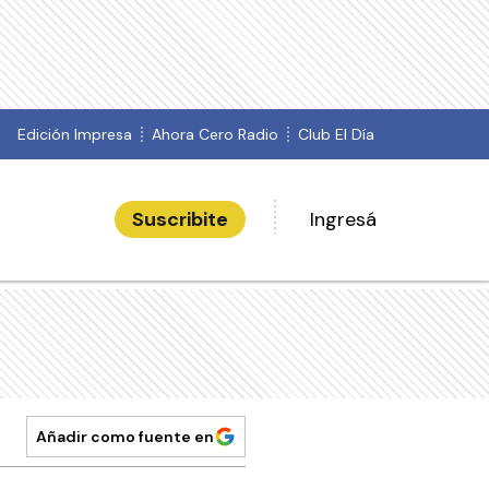
Edición Impresa
Ahora Cero Radio
Club El Día
Suscribite
Ingresá
Añadir como fuente en