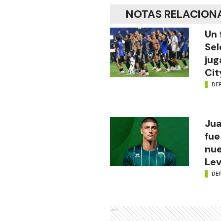
NOTAS RELACION
Un 
Sel
jug
Cit
DE
Jua
fue
nue
Lev
DE
Ads