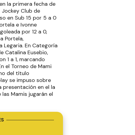
en la primera fecha de
a Jockey Club de
so en Sub 15 por 5 a 0
ortela e Ivonne
goleada por 12 a 0,
a Portela,
a Legaria. En Categoría
de Catalina Eusebio,
on 1 a 1, marcando
En el Torneo de Mami
o del título
colay se impuso sobre
 presentación en el la
e las Mamis jugarán el
ES