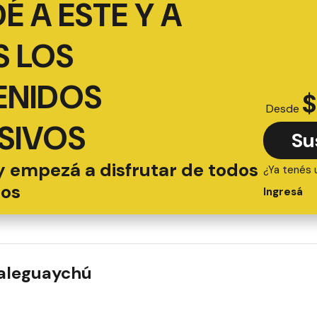
É A ESTE Y A
 LOS
ENIDOS
$
Desde
SIVOS
Su
y empezá a disfrutar de todos
¿Ya tenés 
ios
Ingresá
ualeguaychú