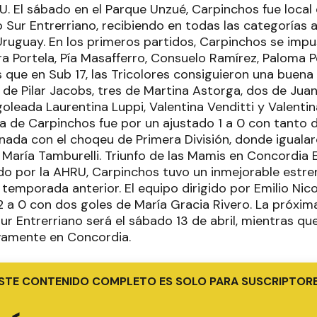
U. El sábado en el Parque Unzué, Carpinchos fue local 
o Sur Entrerriano, recibiendo en todas las categorías 
ruguay. En los primeros partidos, Carpinchos se impu
a Portela, Pía Masafferro, Consuelo Ramírez, Paloma P
 que en Sub 17, las Tricolores consiguieron una buena 
de Pilar Jacobs, tres de Martina Astorga, dos de Juan
leada Laurentina Luppi, Valentina Venditti y Valentin
ia de Carpinchos fue por un ajustado 1 a 0 con tanto 
nada con el choqeu de Primera División, donde igualar
 María Tamburelli. Triunfo de las Mamis en Concordia 
o por la AHRU, Carpinchos tuvo un inmejorable estren
 temporada anterior. El equipo dirigido por Emilio Ni
2 a 0 con dos goles de María Gracia Rivero. La próxima
ur Entrerriano será el sábado 13 de abril, mientras qu
amente en Concordia.
STE CONTENIDO COMPLETO ES SOLO PARA SUSCRIPTOR