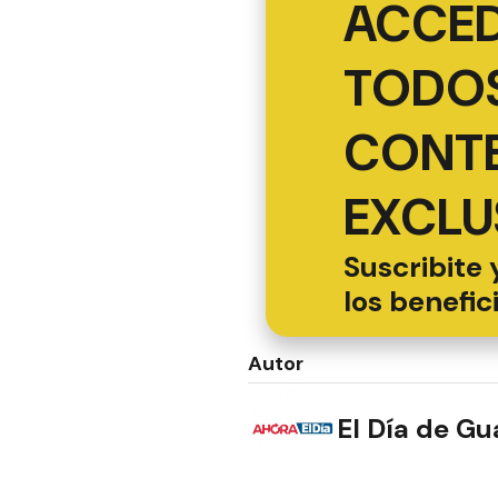
ACCED
TODOS
CONT
EXCLU
Suscribite 
los benefic
Autor
El Día de G