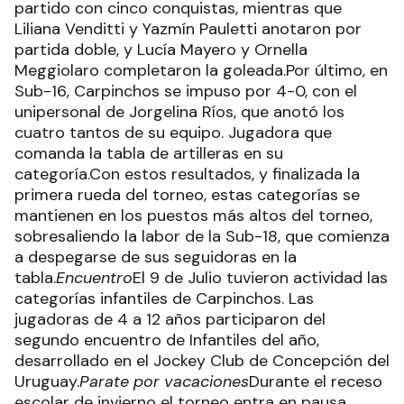
partido con cinco conquistas, mientras que
Liliana Venditti y Yazmín Pauletti anotaron por
partida doble, y Lucía Mayero y Ornella
Meggiolaro completaron la goleada.Por último, en
Sub-16, Carpinchos se impuso por 4-0, con el
unipersonal de Jorgelina Ríos, que anotó los
cuatro tantos de su equipo. Jugadora que
comanda la tabla de artilleras en su
categoría.Con estos resultados, y finalizada la
primera rueda del torneo, estas categorías se
mantienen en los puestos más altos del torneo,
sobresaliendo la labor de la Sub-18, que comienza
a despegarse de sus seguidoras en la
tabla.
Encuentro
El 9 de Julio tuvieron actividad las
categorías infantiles de Carpinchos. Las
jugadoras de 4 a 12 años participaron del
segundo encuentro de Infantiles del año,
desarrollado en el Jockey Club de Concepción del
Uruguay.
Parate por vacaciones
Durante el receso
escolar de invierno el torneo entra en pausa,