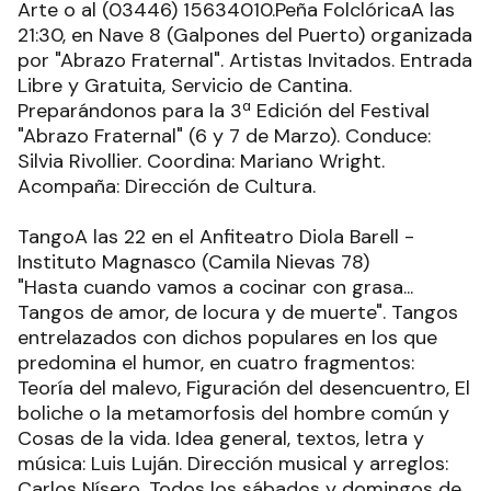
Arte o al (03446) 15634010.Peña FolclóricaA las
21:30, en Nave 8 (Galpones del Puerto) organizada
por "Abrazo Fraternal". Artistas Invitados. Entrada
Libre y Gratuita, Servicio de Cantina.
Preparándonos para la 3ª Edición del Festival
"Abrazo Fraternal" (6 y 7 de Marzo). Conduce:
Silvia Rivollier. Coordina: Mariano Wright.
Acompaña: Dirección de Cultura.
TangoA las 22 en el Anfiteatro Diola Barell -
Instituto Magnasco (Camila Nievas 78)
"Hasta cuando vamos a cocinar con grasa...
Tangos de amor, de locura y de muerte". Tangos
entrelazados con dichos populares en los que
predomina el humor, en cuatro fragmentos:
Teoría del malevo, Figuración del desencuentro, El
boliche o la metamorfosis del hombre común y
Cosas de la vida. Idea general, textos, letra y
música: Luis Luján. Dirección musical y arreglos:
Carlos Nísero. Todos los sábados y domingos de