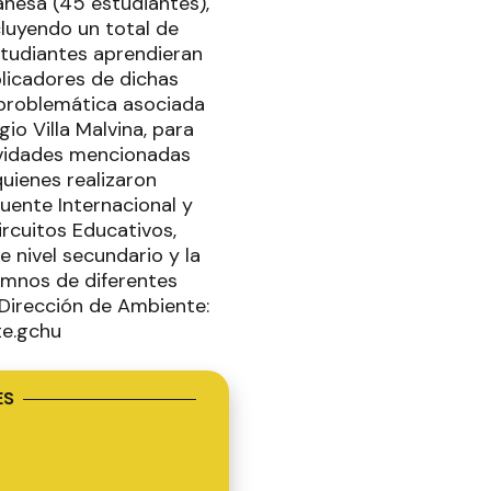
anesa (45 estudiantes),
cluyendo un total de
studiantes aprendieran
licadores de dichas
a problemática asociada
io Villa Malvina, para
ividades mencionadas
uienes realizaron
uente Internacional y
rcuitos Educativos,
 nivel secundario y la
lumnos de diferentes
nDirección de Ambiente:
te.gchu
ES