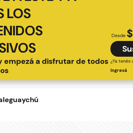
 LOS
ENIDOS
$
Desde
SIVOS
Su
y empezá a disfrutar de todos
¿Ya tenés 
ios
Ingresá
ualeguaychú