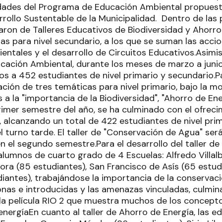
idades del Programa de Educación Ambiental propuest
rollo Sustentable de la Municipalidad. Dentro de las
aron de Talleres Educativos de Biodiversidad y Ahorro 
as para nivel secundario, a los que se suman las acci
ntales y el desarrollo de Circuitos Educativos.Asimi
ación Ambiental, durante los meses de marzo a junio
os a 452 estudiantes de nivel primario y secundario.Pa
ización de tres temáticas para nivel primario, bajo la mo
a la "importancia de la Biodiversidad", "Ahorro de En
primer semestre del año, se ha culminado con el ofreci
, alcanzando un total de 422 estudiantes de nivel prim
turno tarde. El taller de "Conservación de Agua" será
 el segundo semestre.Para el desarrollo del taller de
alumnos de cuarto grado de 4 Escuelas: Alfredo Villalb
a (85 estudiantes), San Francisco de Asís (65 estudi
iantes), trabajándose la importancia de la conservaci
nas e introducidas y las amenazas vinculadas, culmin
la película RIO 2 que muestra muchos de los concepto
 energíaEn cuanto al taller de Ahorro de Energía, las