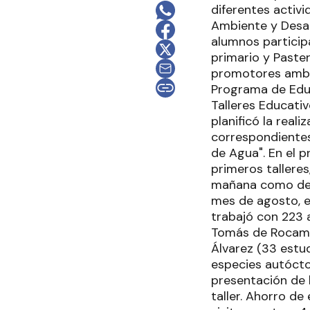
diferentes activ
Ambiente y Desar
alumnos particip
primario y Paster
promotores ambie
Programa de Educ
Talleres Educativ
planificó la real
correspondientes 
de Agua". En el 
primeros talleres
mañana como del 
mes de agosto, en
trabajó con 223 
Tomás de Rocamor
Álvarez (33 estud
especies autócto
presentación de 
taller. Ahorro de