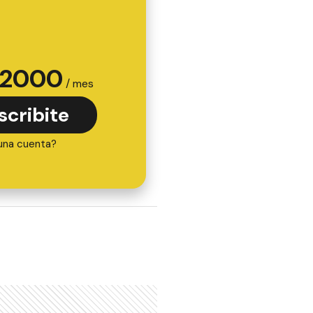
2000
/ mes
scribite
una cuenta?