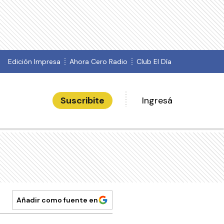
Edición Impresa
Ahora Cero Radio
Club El Día
Suscribite
Ingresá
Añadir como fuente en