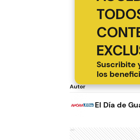
TODOS
CONT
EXCLU
Suscribite 
los benefic
Autor
El Día de G
Ads