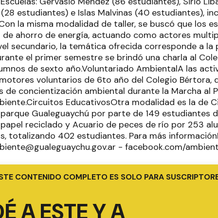
 Escuelas: Gervasio Méndez (86 estudiantes), Sirio Lib
28 estudiantes) e Islas Malvinas (40 estudiantes), in
 Con la misma modalidad de taller, se buscó que los e
 de ahorro de energía, actuando como actores multip
ivel secundario, la temática ofrecida corresponde a l
urante el primer semestre se brindó una charla al Coleg
lumnos de sexto año.Voluntariado AmbientalA las act
otores voluntarios de 6to año del Colegio Bértora, q
es de concientización ambiental durante la Marcha al P
biente.Circuitos EducativosOtra modalidad es la de Ci
coparque Gualeguaychú por parte de 149 estudiantes de
de papel reciclado y Acuario de peces de río por 253 a
os, totalizando 402 estudiantes. Para más informació
mbiente@gualeguaychu.gov.ar - facebook.com/ambien
STE CONTENIDO COMPLETO ES SOLO PARA SUSCRIPTOR
É A ESTE Y A