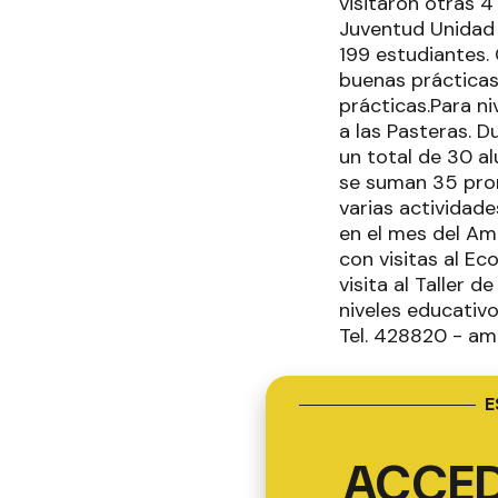
visitaron otras 4
Juventud Unidad (
199 estudiantes.
buenas prácticas
prácticas.Para n
a las Pasteras. D
un total de 30 a
se suman 35 prom
varias actividad
en el mes del Am
con visitas al E
visita al Taller 
niveles educativ
Tel. 428820 - a
E
ACCED