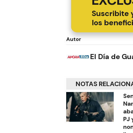
EXCLU
Suscribite 
los benefic
Autor
El Día de G
NOTAS RELACION
Sen
Na
aba
PJ 
no