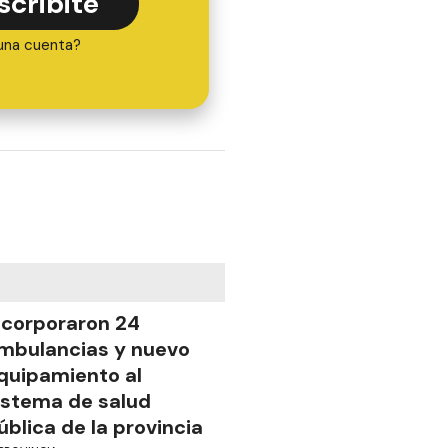
scribite
una cuenta?
ncorporaron 24
mbulancias y nuevo
quipamiento al
istema de salud
ública de la provincia