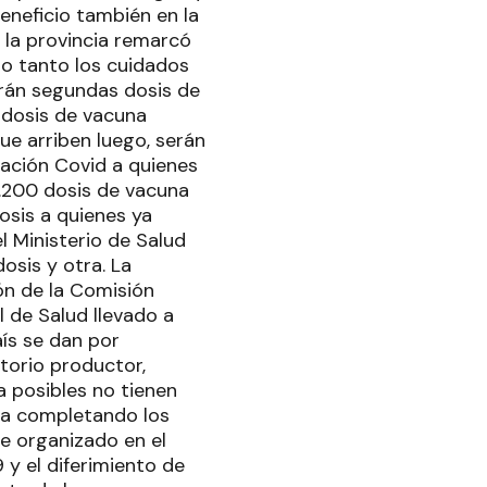
beneficio también en la
e la provincia remarcó
lo tanto los cuidados
arán segundas dosis de
 dosis de vacuna
ue arriben luego, serán
ación Covid a quienes
13.200 dosis de vacuna
osis a quienes ya
l Ministerio de Salud
osis y otra. La
ón de la Comisión
l de Salud llevado a
aís se dan por
torio productor,
 posibles no tienen
aña completando los
e organizado en el
 y el diferimiento de