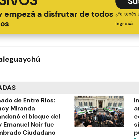
SIVOS
Su
y empezá a disfrutar de todos
¿Ya tenés 
ios
Ingresá
ualeguaychú
ADAS
ado de Entre Ríos:
I
ncy Miranda
a
ndonó el bloque del
e
y Emanuel Noir fue
s
mbrado Ciudadano
p