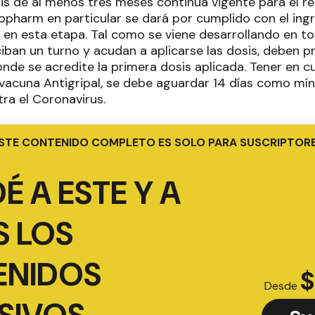
is de al menos tres meses continúa vigente para el re
nopharm en particular se dará por cumplido con el ing
 en esta etapa. Tal como se viene desarrollando en tod
iban un turno y acudan a aplicarse las dosis, deben p
nde se acredite la primera dosis aplicada. Tener en c
 vacuna Antigripal, se debe aguardar 14 días como mín
ra el Coronavirus.
STE CONTENIDO COMPLETO ES SOLO PARA SUSCRIPTOR
É A ESTE Y A
 LOS
ENIDOS
$
Desde