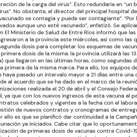
reción de la carga del virus”. Esto redundaría en “un 
irus”. No obstante, el director del principal hospital d
 vacunado se contagia y puede ser contagiante”. “Por 
vados aunque uno esté vacunado”, enfatizó. Se aplic
 El Ministerio de Salud de Entre Ríos informó que las
resaron a la provincia este miércoles, así como las q
segunda dosis para completar los esquemas de vacun
 primera dosis de la misma. la provincia utilizará las 
) que llegaron en las últimas horas, como segundas d
a primera de la misma marca. Para ello, los equipos de
 haya pasado un intervalo mayor a 21 días entre una d
nde al acuerdo que se ha dado en el marco de la reuni
izaciones realizada el 20 de abril y el Consejo Federa
il, ya que con los nuevos ingresos de esta vacuna al p
ntratos celebrados y vigentes a la fecha con el labora
stión de nuevos contratos y cronogramas de entrega
or ello es que se planificó dar continuidad a la Camp
nación ya iniciados. Cabe citar que lo oportunament
rización de primeras dosis de vacunas contra Covid-19