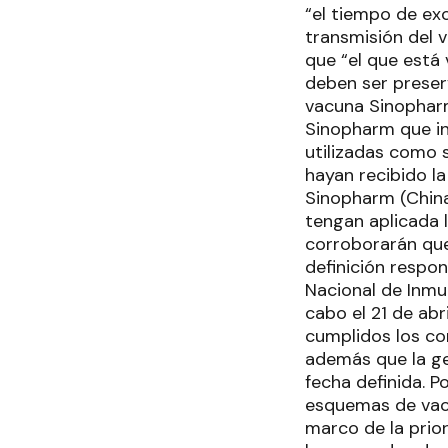
“el tiempo de exc
transmisión del v
que “el que está
deben ser preser
vacuna Sinopharm
Sinopharm que ing
utilizadas como 
hayan recibido la
Sinopharm (China
tengan aplicada l
corroborarán que
definición respo
Nacional de Inmun
cabo el 21 de abr
cumplidos los co
además que la ge
fecha definida. P
esquemas de vacu
marco de la prio