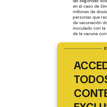
las segundas dos
en el caso de Si
millones de dosis
personas que rec
de vacunación do
inoculado con la
de la vacuna cont
E
ACCED
TODOS
CONT