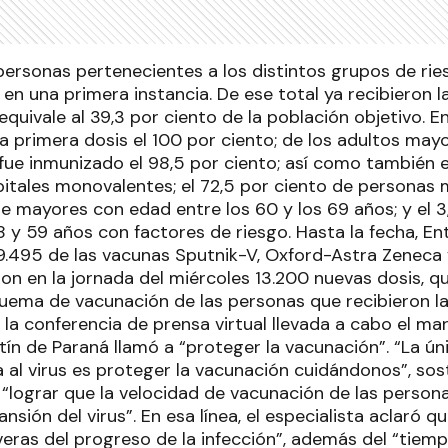
personas pertenecientes a los distintos grupos de ries
n una primera instancia. De ese total ya recibieron l
equivale al 39,3 por ciento de la población objetivo. E
 la primera dosis el 100 por ciento; de los adultos may
 fue inmunizado el 98,5 por ciento; así como también e
itales monovalentes; el 72,5 por ciento de personas 
e mayores con edad entre los 60 y los 69 años; y el 3
 y 59 años con factores de riesgo. Hasta la fecha, Ent
9.495 de las vacunas Sputnik-V, Oxford-Astra Zeneca
ron en la jornada del miércoles 13.200 nuevas dosis, q
uema de vacunación de las personas que recibieron la
la conferencia de prensa virtual llevada a cabo el mart
tín de Paraná llamó a “proteger la vacunación”. “La ú
a al virus es proteger la vacunación cuidándonos”, sos
 “lograr que la velocidad de vacunación de las persona
nsión del virus”. En esa línea, el especialista aclaró 
eras del progreso de la infección”, además del “tiemp