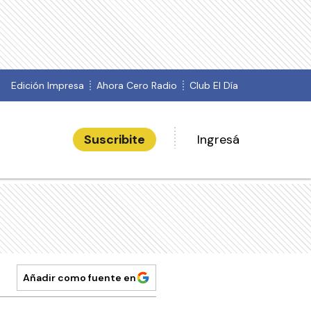
Edición Impresa
Ahora Cero Radio
Club El Día
Suscribite
Ingresá
Añadir como fuente en