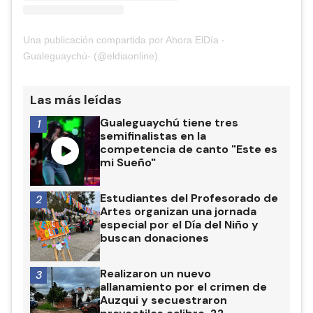
Una publicación compartida por Ahora ElDía -
Gualeguaychú- (@eldiaonline)
Las más leídas
Gualeguaychú tiene tres
1
semifinalistas en la
competencia de canto "Este es
mi Sueño"
Estudiantes del Profesorado de
2
Artes organizan una jornada
especial por el Día del Niño y
buscan donaciones
Realizaron un nuevo
3
allanamiento por el crimen de
Auzqui y secuestraron