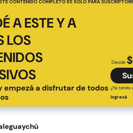
STE CONTENIDO COMPLETO ES SOLO PARA SUSCRIPTOR
É A ESTE Y A
 LOS
ENIDOS
$
Desde
SIVOS
Su
y empezá a disfrutar de todos
¿Ya tenés 
ios
Ingresá
ualeguaychú