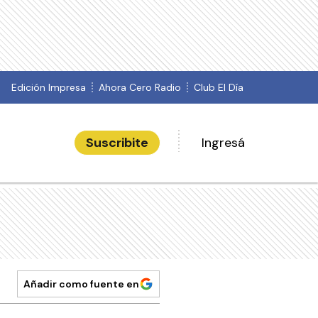
Edición Impresa
Ahora Cero Radio
Club El Día
Suscribite
Ingresá
Añadir como fuente en