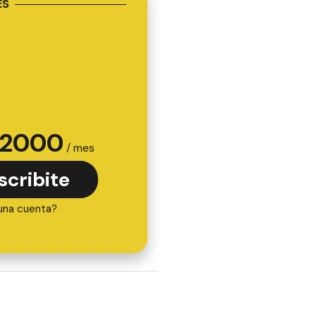
ES
2000
/ mes
scribite
una cuenta?