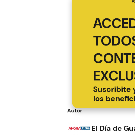
E
ACCED
TODOS
CONT
EXCLU
Suscribite 
los benefic
Autor
El Día de G