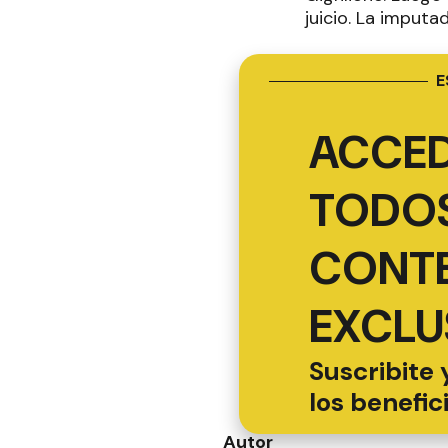
juicio. La imputa
E
ACCED
TODOS
CONT
EXCLU
Suscribite 
los benefic
Autor