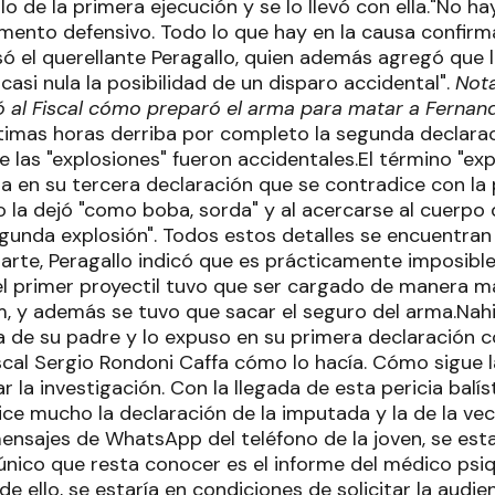
llo de la primera ejecución y se lo llevó con ella."No 
umento defensivo. Todo lo que hay en la causa confirma
esó el querellante Peragallo, quien además agregó que la
casi nula la posibilidad de un disparo accidental".
Nota
ó al Fiscal cómo preparó el arma para matar a Fernan
ltimas horas derriba por completo la segunda declarac
las "explosiones" fueron accidentales.El término "expl
da en su tercera declaración que se contradice con la
o la dejó "como boba, sorda" y al acercarse al cuerpo 
gunda explosión". Todos estos detalles se encuentran
 parte, Peragallo indicó que es prácticamente imposibl
l primer proyectil tuvo que ser cargado de manera m
m, y además se tuvo que sacar el seguro del arma.Nahi
la de su padre y lo expuso en su primera declaración
iscal Sergio Rondoni Caffa cómo lo hacía. Cómo sigue 
 la investigación. Con la llegada de esta pericia balíst
ce mucho la declaración de la imputada y la de la vec
ensajes de WhatsApp del teléfono de la joven, se estar
o único que resta conocer es el informe del médico psi
de ello, se estaría en condiciones de solicitar la audie