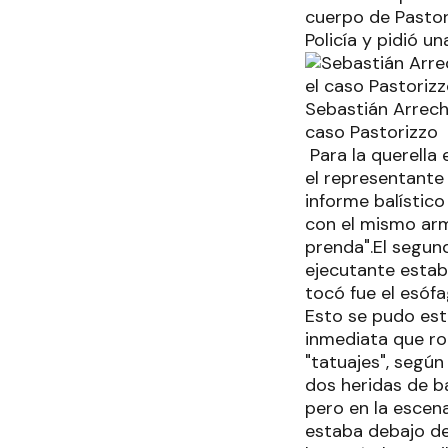
cuerpo de Pastori
Policía y pidió u
Sebastián Arreche
caso Pastorizzo
Para la querella 
el representante
informe balístic
con el mismo arm
prenda".El segund
ejecutante estaba
tocó fue el esófa
Esto se pudo esta
inmediata que ro
"tatuajes", según
dos heridas de ba
pero en la escen
estaba debajo del