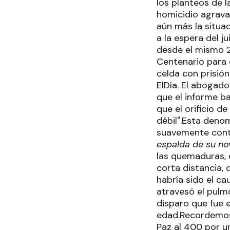
los planteos de l
homicidio agrava
aún más la situac
a la espera del j
desde el mismo 29
Centenario para 
celda con prisión
ElDía. El abogad
que el informe ba
que el orificio d
débil".Esta denom
suavemente contr
espalda de su no
las quemaduras, 
corta distancia, 
habría sido el ca
atravesó el pulm
disparo que fue 
edad.Recordemos 
Paz al 400 por un