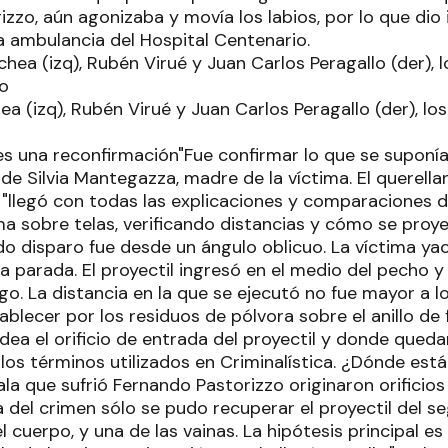
zzo, aún agonizaba y movía los labios, por lo que dio 
na ambulancia del Hospital Centenario.
a (izq), Rubén Virué y Juan Carlos Peragallo (der), los
es una reconfirmación"Fue confirmar lo que se suponía"
 de Silvia Mantegazza, madre de la víctima. El querell
o "llegó con todas las explicaciones y comparaciones d
a sobre telas, verificando distancias y cómo se proye
o disparo fue desde un ángulo oblicuo. La víctima yací
 parada. El proyectil ingresó en el medio del pecho y
go. La distancia en la que se ejecutó no fue mayor a 
blecer por los residuos de pólvora sobre el anillo de f
dea el orificio de entrada del proyectil y donde qued
 los términos utilizados en Criminalística. ¿Dónde est
la que sufrió Fernando Pastorizzo originaron orificios
a del crimen sólo se pudo recuperar el proyectil del s
 cuerpo, y una de las vainas. La hipótesis principal e