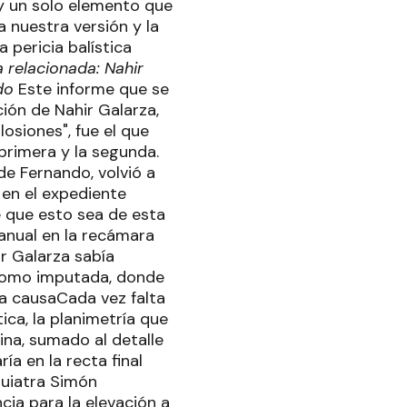
hay un solo elemento que
 nuestra versión y la
 pericia balística
 relacionada: Nahir
do
Este informe que se
ión de Nahir Galarza,
osiones", fue el que
 primera y la segunda.
de Fernando, volvió a
 en el expediente
e que esto sea de esta
anual en la recámara
r Galarza sabía
 como imputada, donde
la causaCada vez falta
ica, la planimetría que
ina, sumado al detalle
ía en la recta final
quiatra Simón
ncia para la elevación a