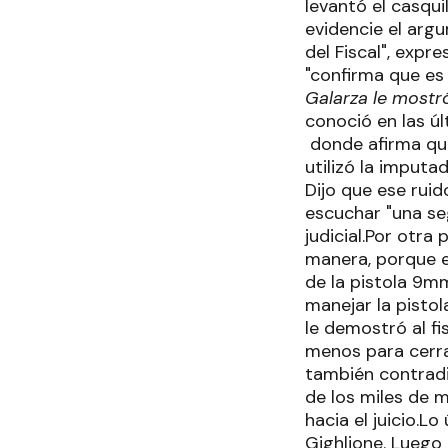
levantó el casqui
evidencie el arg
del Fiscal", expr
"confirma que es 
Galarza le mostr
conoció en las ú
donde afirma que 
utilizó la imputa
Dijo que ese ruid
escuchar "una se
judicial.Por otra
manera, porque e
de la pistola 9m
manejar la pisto
le demostró al f
menos para cerrar
también contradi
de los miles de m
hacia el juicio.L
Gighlione. Luego 