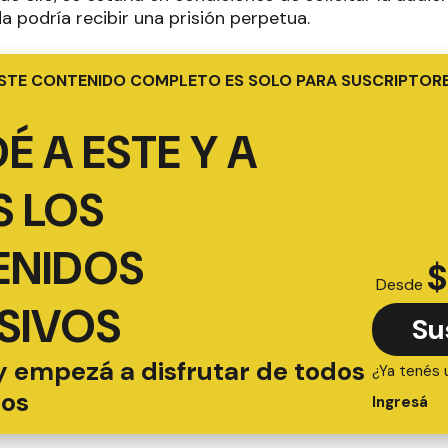
da podría recibir una prisión perpetua.
STE CONTENIDO COMPLETO ES SOLO PARA SUSCRIPTOR
É A ESTE Y A
 LOS
ENIDOS
$
Desde
SIVOS
Su
y empezá a disfrutar de todos
¿Ya tenés 
ios
Ingresá