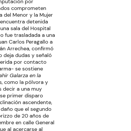
imputación por
ultados comprometen
a del Menor y la Mujer
e encuentra detenida
una sala del Hospital
ro fue trasladada a una
uan Carlos Peragallo a
ián Arrechea, confirmó
no deja dudas y señaló
"herida por contacto
 arma- se sostiene
hir Galarza en la
os, como la pólvora y
s decir a una muy
Ese primer disparo
nclinación ascendente,
r daño que el segundo
orizzo de 20 años de
embre en calle General
ue al acercarse al