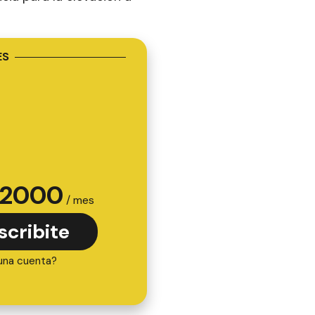
ES
2000
/ mes
scribite
una cuenta?