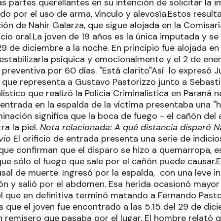
as partes querellantes en su intención de solicitar la 
do por el uso de arma, vínculo y alevosía.Estos res
ión de Nahir Galarza, que sigue alojada en la Comisarí
uicio oral.La joven de 19 años es la única imputada y s
 de diciembre a la noche. En principio fue alojada en 
estabilizarla psíquica y emocionalmente y el 2 de ene
 preventiva por 60 días. "Está clarito"Así lo expresó J
o que representa a Gustavo Pastorizzo junto a Sebast
lístico que realizó la Policía Criminalística en Paraná 
e entrada en la espalda de la víctima presentaba una 
inación significa que la boca de fuego - el cañón del
a la piel.
Nota relacionada: A qué distancia disparó Na
vio
El orificio de entrada presenta una serie de indici
que confirman que el disparo se hizo a quemarropa, e
que sólo el fuego que sale por el cañón puede causar.
usal de muerte. Ingresó por la espalda, con una leve i
ón y salió por el abdomen. Esa herida ocasionó mayo
el que en definitiva terminó matando a Fernando Past
que el joven fue encontrado a las 5.15 del 29 de dici
 remisero que pasaba por el lugar. El hombre relató q