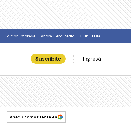
Edición Impresa
Ahora Cero Radio
Club El Día
Suscribite
Ingresá
Añadir como fuente en